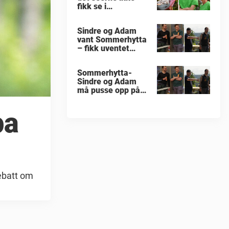
fikk se i
«Sommerhytta»
Sindre og Adam
vant Sommerhytta
– fikk uventet
beskjed
Sommerhytta-
Sindre og Adam
må pusse opp på
nytt
pa
debatt om