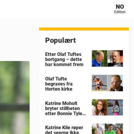
NO
Edition
Populært
Etter Olaf Tuftes
bortgang – dette
har kommet frem
Olaf Tufte
begraves fra
Horten kirke
Katrine Moholt
bryter stillheten
etter Bonnie Tylers
død
Katrine Kile røper
det seerne ikke