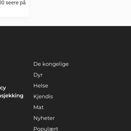
00 seere på
De kongelige
Dyr
Helse
icy
asjekking
Kjendis
Mat
Nyheter
Populært