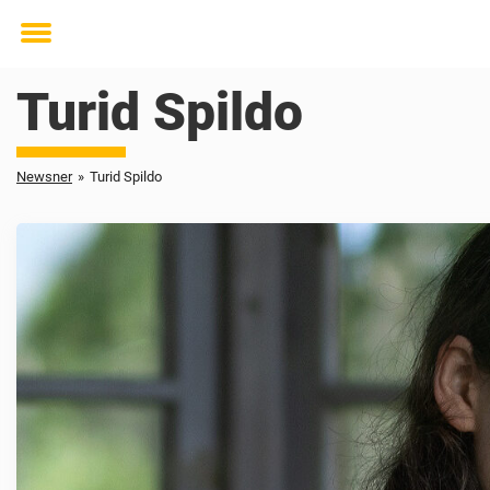
Toggle
menu
Turid Spildo
Newsner
»
Turid Spildo