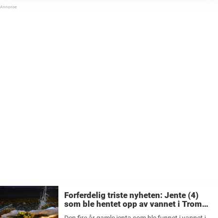
Forferdelig triste nyheten: Jente (4)
som ble hentet opp av vannet i Tromsø
døde
Den fire år gamle jenta som ble funnet i vannet i