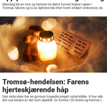
Mandag ble en mor og hennes tre døtre funnet livløse i sjøen i
Tromsø. Moren og to av døtrene ble etter hvert erklært omkomne, det
siste barnet på halvannet år kjemper fortsatt for livet på ...
Tromsø-hendelsen: Farens
hjerteskjærende håp
Den siste uken har en grusom tragedie preget nyhetsbilde. Vi har alle
latt oss berøre av det som skjedde. En kvinne i 20-årene og hennes tre
døtre ble funnet i sjøen. Senere ble det bekreftet ...