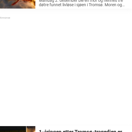
Mandag 2. desember ble en mor og hennes tre
døtre funnet livløse i sjøen i Tromsø. Moren og
datteren på syv år ble erklært død samme kveld,
mens datteren på fire år ble bekreftet død ...
1-åringen etter Tromsø-tragedien er