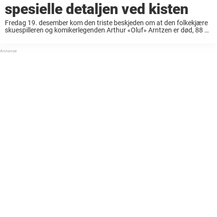
spesielle detaljen ved kisten
Fredag 19. desember kom den triste beskjeden om at den folkekjære
skuespilleren og komikerlegenden Arthur «Oluf» Arntzen er død, 88 år
gammel. Han gikk bort på Otium sykehjem hvor han har bodd de siste
årene. ...