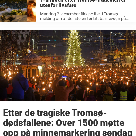
utenfor livsfare
Mandag 2. desember fikk politiet i Tromsø
melding om at det sto en forlatt barnevogn på
veien i nærheten av en sjø. Fire livløse personer
ble funnet i sjøen, det var en mor og hennes ...
Etter de tragiske Tromsø-
dødsfallene: Over 1500 møtte
opp på minnemarkering søndag