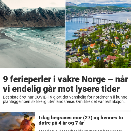
9 ferieperler i vakre Norge – når
vi endelig går mot lysere tider
Det siste året har COVID-19 gjort det vanskelig for nordmenn å kunne
planlegge noen skikkelig utenlandsreise. Om ikke det var restriksjoner
som følge av viruset som satte en stopper, så kunne det være selve
sykdommen. ...
I dag begraves mor (27) og hennes to
døtre på 4 år og 7 år