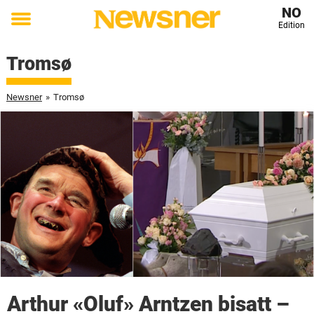
NO
Edition
Toggle
menu
Tromsø
Newsner
»
Tromsø
Arthur «Oluf» Arntzen bisatt –