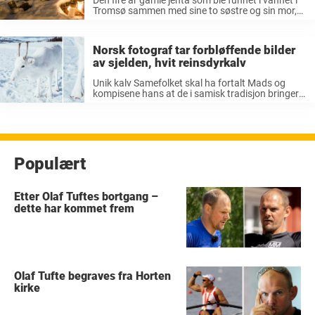
Tromsø sammen med sine to søstre og sin mor,
døde torsdag kveld. Det bekrefter politiet i en
pressemelding. Den fire år gamle jenta døde ...
Norsk fotograf tar forbløffende bilder
av sjelden, hvit reinsdyrkalv
Unik kalv Samefolket skal ha fortalt Mads og
kompisene hans at de i samisk tradisjon bringer
lykke. – Kalven virket litt redd i starten, men vi
satt helt stille og var veldig rolige, og etter hvert ...
Populært
Etter Olaf Tuftes bortgang –
dette har kommet frem
Olaf Tufte begraves fra Horten
kirke