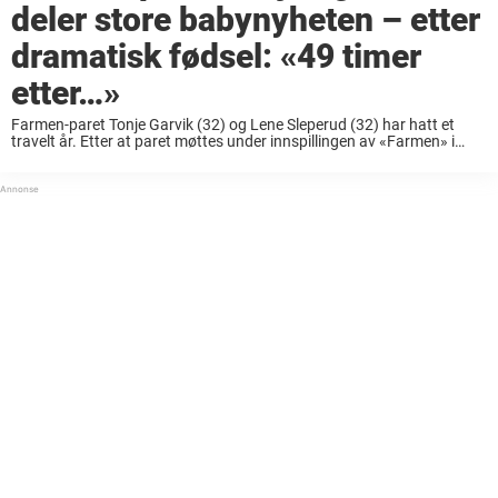
deler store babynyheten – etter
dramatisk fødsel: «49 timer
etter…»
Farmen-paret Tonje Garvik (32) og Lene Sleperud (32) har hatt et
travelt år. Etter at paret møttes under innspillingen av «Farmen» i
2018, hvor Tonje stakk av med seieren, har det gått slag i slag ...