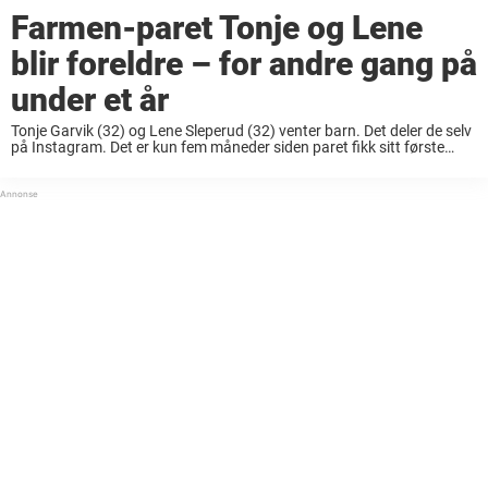
Farmen-paret Tonje og Lene
blir foreldre – for andre gang på
under et år
Tonje Garvik (32) og Lene Sleperud (32) venter barn. Det deler de selv
på Instagram. Det er kun fem måneder siden paret fikk sitt første
barn sammen, Max. Nå deler paret at Max vil bli ...