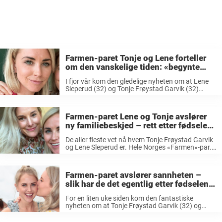
Farmen-paret Tonje og Lene forteller
om den vanskelige tiden: «begynte
bare å hylgrine»
I fjor vår kom den gledelige nyheten om at Lene
Sleperud (32) og Tonje Frøystad Garvik (32)
ventet barn. Paret møttes under innspillingen av
«Farmen» i 2018, hvor det var Tonje som til slutt
vant ...
Farmen-paret Lene og Tonje avslører
ny familiebeskjed – rett etter fødselen:
«Vi har…»
De aller fleste vet nå hvem Tonje Frøystad Garvik
og Lene Sleperud er. Hele Norges «Farmen»-par.
De to konkurrerte på samme sesong av det
populære programmet, og det var til slutt
førstnevnte som stakk av ...
Farmen-paret avslører sannheten –
slik har de det egentlig etter fødselen:
«Det har vært…»
For en liten uke siden kom den fantastiske
nyheten om at Tonje Frøystad Garvik (32) og
Lene Sleperud (32) hadde fått barnet sitt. Tonje
og Lene har vært sammen siden de to deltok på