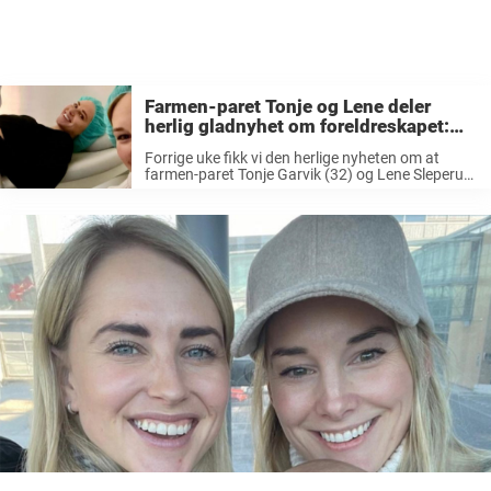
Farmen-paret Tonje og Lene deler
herlig gladnyhet om foreldreskapet:
«vi gleder…»
Forrige uke fikk vi den herlige nyheten om at
farmen-paret Tonje Garvik (32) og Lene Sleperud
(32) venter en liten gutt. Fra før har paret sønnen
Max som ble født september 2021. Det var under
...