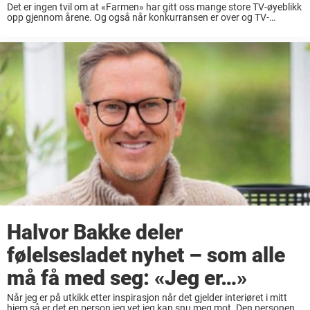
Det er ingen tvil om at «Farmen» har gitt oss mange store TV-øyeblikk
opp gjennom årene. Og også når konkurransen er over og TV-
kameraene borte har vi fått bli kjent med mange spennende profiler,
som ...
Halvor Bakke deler
følelsesladet nyhet – som alle
må få med seg: «Jeg er…»
Når jeg er på utkikk etter inspirasjon når det gjelder interiøret i mitt
hjem så er det en person jeg vet jeg kan snu meg mot. Den personen