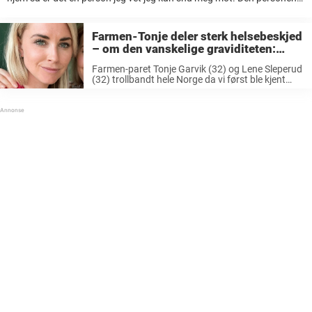
er selvfølgelig Halvor Bakke. Han må være ...
Farmen-Tonje deler sterk helsebeskjed
– om den vanskelige graviditeten:
«Legen kunne ikke love noe…»
Farmen-paret Tonje Garvik (32) og Lene Sleperud
(32) trollbandt hele Norge da vi først ble kjent
med dem inne på Farmen. Tonje endte til slutt
som vinneren av konkurransen – og ikke nok med
at ...