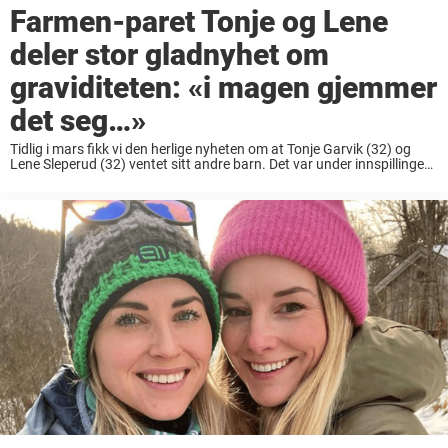
Farmen-paret Tonje og Lene
deler stor gladnyhet om
graviditeten: «i magen gjemmer
det seg…»
Tidlig i mars fikk vi den herlige nyheten om at Tonje Garvik (32) og
Lene Sleperud (32) ventet sitt andre barn. Det var under innspillingen
av «Farmen» i 2018 at paret møttes og Tonje stakk ...