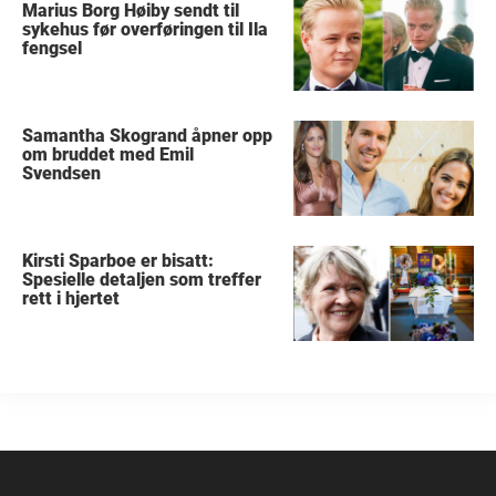
Marius Borg Høiby sendt til
sykehus før overføringen til Ila
fengsel
Samantha Skogrand åpner opp
om bruddet med Emil
Svendsen
Kirsti Sparboe er bisatt:
Spesielle detaljen som treffer
rett i hjertet