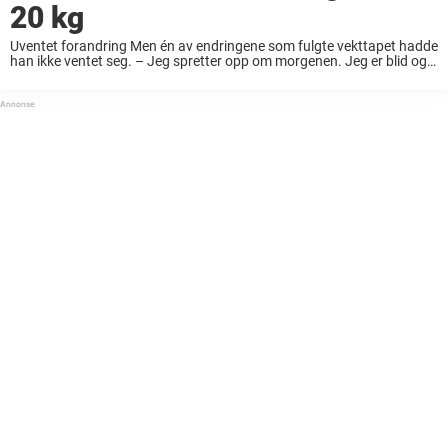
20 kg
Uventet forandring Men én av endringene som fulgte vekttapet hadde
han ikke ventet seg. – Jeg spretter opp om morgenen. Jeg er blid og
glad. Jeg merker det ekstremt på humøret. Livet er mye bedre, ...