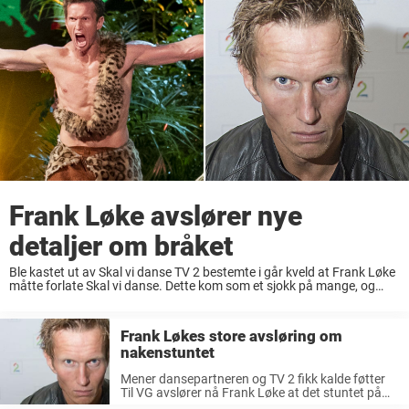
Frank Løke avslører nye
detaljer om bråket
Ble kastet ut av Skal vi danse TV 2 bestemte i går kveld at Frank Løke
måtte forlate Skal vi danse. Dette kom som et sjokk på mange, og
spesielt for Frank Løke. Tidligere hadde ...
Frank Løkes store avsløring om
nakenstuntet
Mener dansepartneren og TV 2 fikk kalde føtter
Til VG avslører nå Frank Løke at det stuntet på
lørdag var planlagt. Han mener dansepartneren