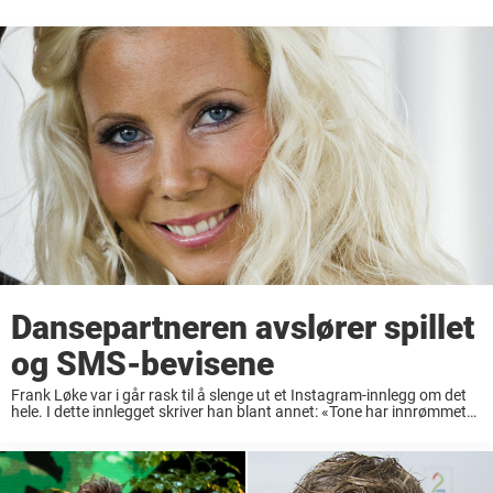
Dansepartneren avslører spillet
og SMS-bevisene
Frank Løke var i går rask til å slenge ut et Instagram-innlegg om det
hele. I dette innlegget skriver han blant annet: «Tone har innrømmet
overfor Tv2 at dette var et spill som vi dro ...