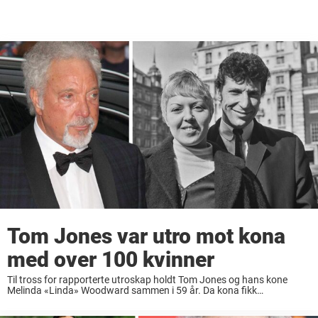
Tom Jones var utro mot kona
med over 100 kvinner
Til tross for rapporterte utroskap holdt Tom Jones og hans kone
Melinda «Linda» Woodward sammen i 59 år. Da kona fikk
kreftdiagnosen i 2016, hadde hun bare ett ønske for Tom. Og han
sørget for ...