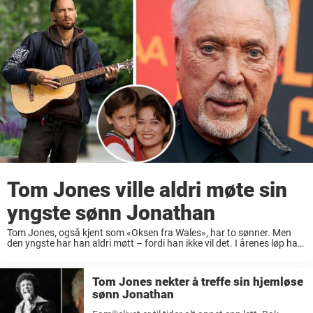
Tom Jones ville aldri møte sin
yngste sønn Jonathan
Tom Jones, også kjent som «Oksen fra Wales», har to sønner. Men
den yngste har han aldri møtt – fordi han ikke vil det. I årenes løp har
han hatt store problemer med å akseptere ...
Tom Jones nekter å treffe sin hjemløse
sønn Jonathan