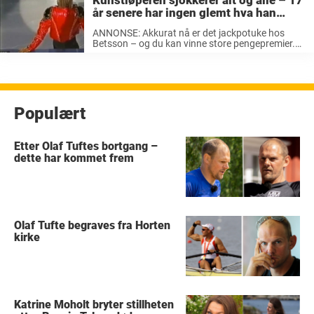
Kunstløperen sjokkerer alt og alle – 17
år senere har ingen glemt hva han
gjorde
ANNONSE: Akkurat nå er det jackpotuke hos
Betsson – og du kan vinne store pengepremier.
Fra 28. februar til 4. mars kan man delta i fem
cash races hver dag. Samtlige har en jackpot på
...
Populært
Etter Olaf Tuftes bortgang –
dette har kommet frem
Olaf Tufte begraves fra Horten
kirke
Katrine Moholt bryter stillheten