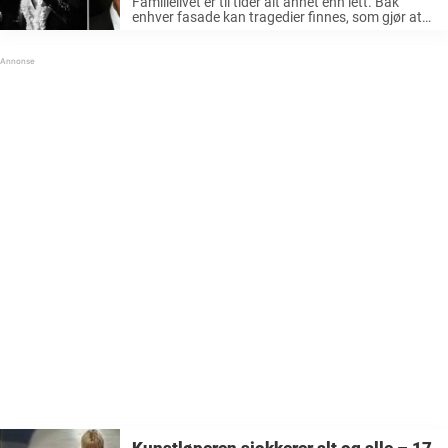
Familielivet er til tider alt annet enn lett. Bak
enhver fasade kan tragedier finnes, som gjør at
medlemmer i en familie har det langt fra bra, bak
lukkede dører. Tom Jones som ble et ikon ...