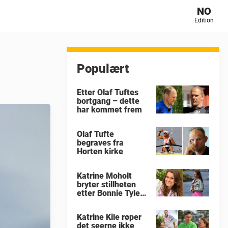
NO
Edition
Populært
Etter Olaf Tuftes
bortgang – dette
har kommet frem
Olaf Tufte
begraves fra
Horten kirke
Katrine Moholt
bryter stillheten
etter Bonnie Tylers
død
Katrine Kile røper
det seerne ikke