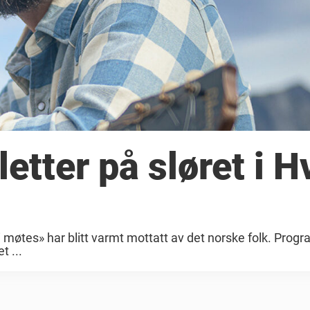
tter på sløret i H
 møtes» har blitt varmt mottatt av det norske folk. Prog
t ...