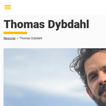
Toggle
menu
Thomas Dybdahl
Newsner
»
Thomas Dybdahl