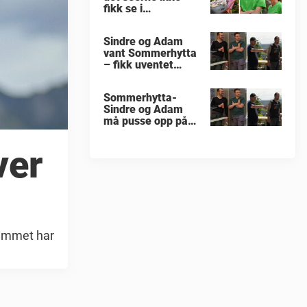
fikk se i
«Sommerhytta»
Sindre og Adam
vant Sommerhytta
– fikk uventet
beskjed
Sommerhytta-
Sindre og Adam
må pusse opp på
nytt
ver
rammet har