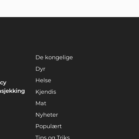
De kongelige
Dyr
Helse
icy
asjekking
Kjendis
Mat
Nyheter
Populært
Tips og Triks