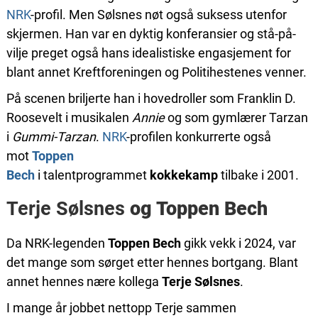
NRK
-profil. Men Sølsnes nøt også suksess utenfor
skjermen. Han var en dyktig konferansier og stå-på-
vilje preget også hans idealistiske engasjement for
blant annet Kreftforeningen og Politihestenes venner.
På scenen briljerte han i hovedroller som Franklin D.
Roosevelt i musikalen
Annie
og som gymlærer Tarzan
i
Gummi-Tarzan
.
NRK
-profilen konkurrerte også
mot
Toppen
Bech
i talentprogrammet
kokkekamp
tilbake i 2001.
Terje Sølsnes
og Toppen Bech
Da NRK-legenden
Toppen Bech
gikk vekk i 2024, var
det mange som sørget etter hennes bortgang. Blant
annet hennes nære kollega
Terje Sølsnes
.
I mange år jobbet nettopp Terje sammen