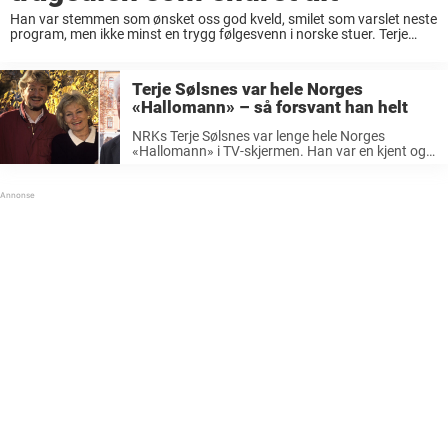
Han var stemmen som ønsket oss god kveld, smilet som varslet neste
program, men ikke minst en trygg følgesvenn i norske stuer. Terje
Sølsnes var ikke bare NRKs «Hallomann», han var selve lyden av
norsk ...
Terje Sølsnes var hele Norges
«Hallomann» – så forsvant han helt
NRKs Terje Sølsnes var lenge hele Norges
«Hallomann» i TV-skjermen. Han var en kjent og
kjær skikkelse i norske TV-stuer gjennom flere
tiår. Han startet som kanalvert i NRK i 1979 og
ble raskt et ...