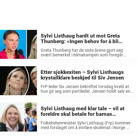
Sylvi Listhaug hardt ut mot Greta
Thunberg: «Ingen behov for å bli
belært…»
Greta Thunberg har de siste årene gjort seg
svært bemerket i klimakampen som foregår
verden over. Hun har vært et viktig talerør for
unge i debatten og har tatt initiativ til utallige
skolestreiker både innenfor ...
Etter sjokkexiten – Sylvi Listhaugs
krystallklare beskjed til Siv Jensen
FrP-leder Siv Jensen bekreftet torsdag kveld at
hun gir seg som partileder. Jensen holdt selv en
pressekonferanse om avgjørelsen, som for
mange trolig kom som et sjokk. – Jeg har i dag
varslet nominasjonskomiteen i ...
Sylvi Listhaug med klar tale – vil at
foreldre skal betale for barnas
skolemat
Folkehelseminister Sylvi Listhaug (Frp) kommer
med forslaget om å innføre skolemat i Norge.
Hennes oppfordring er at foreldre skal betale for
barnas skolemat, ikke staten. – Vi vil oppfordre