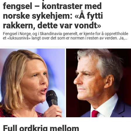
fengsel – kontraster med
norske sykehjem: «Å fytti
rakkern, dette var vondt»
Fengsel i Norge, og i Skandinavia generelt, er kjente for å opprettholde
et «luksusnivå» langt over det som er normen i resten av verden. Ja,
det er sant at de innsatte er bak lås og ...
Full ordkrig mellom