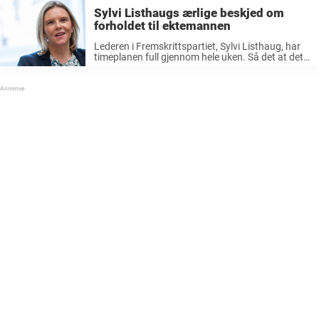
Sylvi Listhaugs ærlige beskjed om
forholdet til ektemannen
Lederen i Fremskrittspartiet, Sylvi Listhaug, har
timeplanen full gjennom hele uken. Så det at det
fungerer så bra på hjemmefronten takker
trebarnsmoren ektemannen for. Artikkelen
fortsetter under bildet. Sylvi Listhaug: – Gått
glipp av mye ...