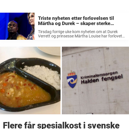
Triste nyheten etter forlovelsen til
Märtha og Durek – skaper sterke
reaksjoner: «Forferdelig…»
Tirsdag forrige uke kom nyheten om at Durek
Verrett og prinsesse Märtha Louise har forlovet
seg. Paret annonserte forlovelsen med en felles
pressemelding, men også ved å legge ut innlegg
på sine respektive Instagram-kontoer.
Forlovelsen ...
Flere får spesialkost i svenske