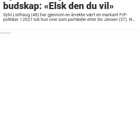
budskap: «Elsk den du vil»
Sylvi Listhaug (48) har gjennom en årrekke vært en markant FrP-
politiker. I 2021 tok hun over som partileder etter Siv Jensen (57). Nå
deler politikeren et sterkt budskap på Facebook i forbindelse med
fireårsdagen for ...