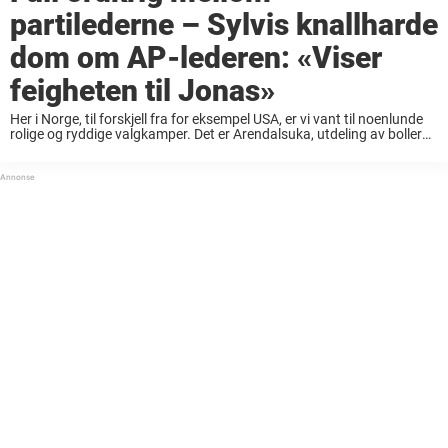
partilederne – Sylvis knallharde
dom om AP-lederen: «Viser
feigheten til Jonas»
Her i Norge, til forskjell fra for eksempel USA, er vi vant til noenlunde
rolige og ryddige valgkamper. Det er Arendalsuka, utdeling av boller
og roser, kyssing av babyer og stort sett vennlige og kollegiale ...