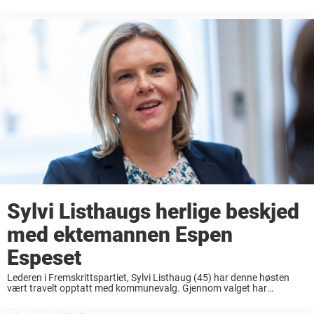
er størst i landet. Det var 8. mai 2021 Listhaug tok over posten ...
Sylvi Listhaugs herlige beskjed
med ektemannen Espen
Espeset
Lederen i Fremskrittspartiet, Sylvi Listhaug (45) har denne høsten
vært travelt opptatt med kommunevalg. Gjennom valget har
ektemannen vært en stor støtte for sunnmøringen. Med ektemannen
Espen Espeset (48) har hun barna Lars (12), Steffen ...