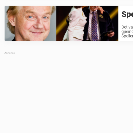
Spe
Det va
gjenno
Spelle