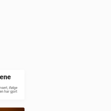
tene
sert, ifølge
en har gjort