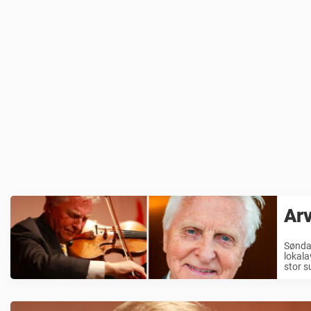
Arv
Søndag
lokala
stor s