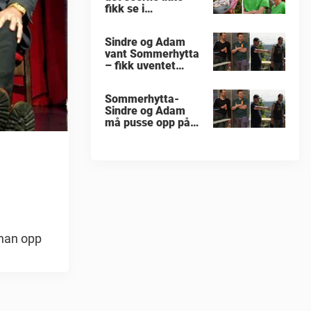
fikk se i
«Sommerhytta»
Sindre og Adam
vant Sommerhytta
– fikk uventet
beskjed
Sommerhytta-
Sindre og Adam
må pusse opp på
nytt
 han opp