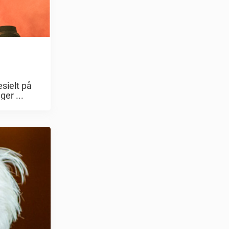
sielt på
er ...