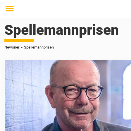
Toggle
menu
Spellemannprisen
Newsner
»
Spellemannprisen