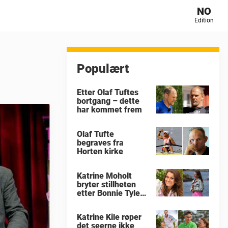
NO
Edition
Populært
Etter Olaf Tuftes
bortgang – dette
har kommet frem
Olaf Tufte
begraves fra
Horten kirke
Katrine Moholt
bryter stillheten
etter Bonnie Tylers
død
Katrine Kile røper
det seerne ikke