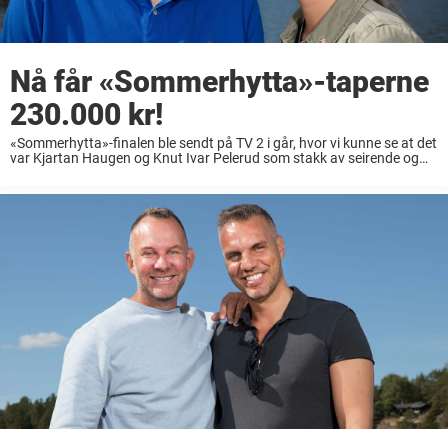
Nå får «Sommerhytta»-taperne
230.000 kr!
«Sommerhytta»-finalen ble sendt på TV 2 i går, hvor vi kunne se at det
var Kjartan Haugen og Knut Ivar Pelerud som stakk av seirende og
fikk hytta de hadde pusset opp i konkurransen til ...