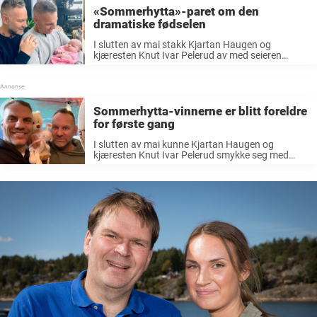
«Sommerhytta»-paret om den
dramatiske fødselen
I slutten av mai stakk Kjartan Haugen og
kjæresten Knut Ivar Pelerud av med seieren
i «Sommerhytta 2019», og vant hytta de hadde
laget gjennom den ti uker lange konkurransen.
Siden den gang har paret fått ...
Sommerhytta-vinnerne er blitt foreldre
for første gang
I slutten av mai kunne Kjartan Haugen og
kjæresten Knut Ivar Pelerud smykke seg med
tittelen «Sommerhytta-vinnere 2019», og vant
hytta de hadde laget gjennom den ti uker lange
konkurransen. Nå har det derimot skjedd noe ...