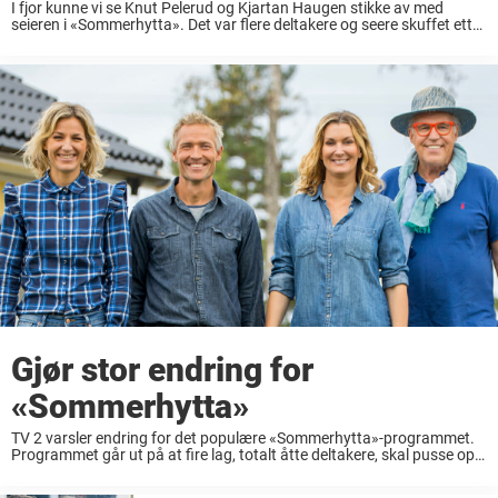
I fjor kunne vi se Knut Pelerud og Kjartan Haugen stikke av med
seieren i «Sommerhytta». Det var flere deltakere og seere skuffet etter
finalen, som mente den ble avgjort på en inhabil måte. Likevel ...
Gjør stor endring for
«Sommerhytta»
TV 2 varsler endring for det populære «Sommerhytta»-programmet.
Programmet går ut på at fire lag, totalt åtte deltakere, skal pusse opp
ei hytte. Vinnerparet vinner hytta de selv pusset opp. Den fjerde
sesongen av «Sommerhytta» ...