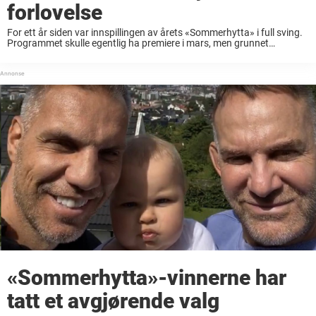
forlovelse
For ett år siden var innspillingen av årets «Sommerhytta» i full sving.
Programmet skulle egentlig ha premiere i mars, men grunnet
koronapandemien ble premieren flyttet til august. Nå følger vi fire par
i den intense ...
«Sommerhytta»-vinnerne har
tatt et avgjørende valg