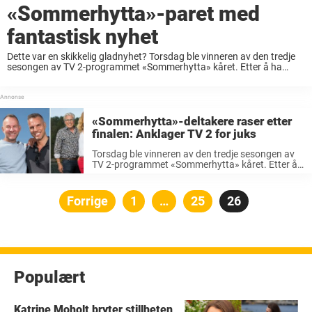
«Sommerhytta»-paret med
fantastisk nyhet
Dette var en skikkelig gladnyhet? Torsdag ble vinneren av den tredje
sesongen av TV 2-programmet «Sommerhytta» kåret. Etter å ha
konkurrert i ti uker mot hverandre gikk ekteparet Kjartan Haugen og
Knut Ivar Pelerud av ...
«Sommerhytta»-deltakere raser etter
finalen: Anklager TV 2 for juks
Torsdag ble vinneren av den tredje sesongen av
TV 2-programmet «Sommerhytta» kåret. Etter å
ha konkurrert i ti uker, var det til slutt ekteparet
Kjartan Haugen og Knut Ivar Pelerud som vant
hytta de pusset ...
Posts
Forrige
Side
1
…
Side
25
Side
26
pagination
Populært
Katrine Moholt bryter stillheten