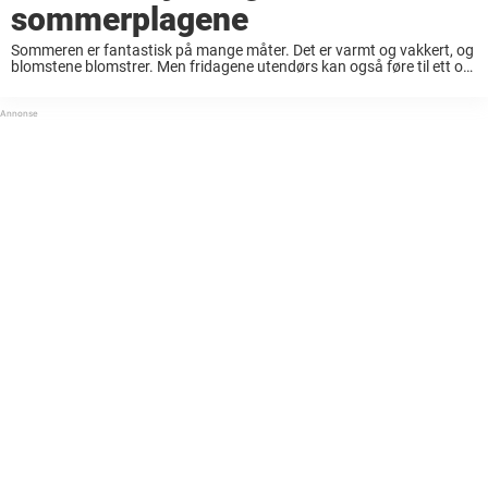
sommerplagene
Sommeren er fantastisk på mange måter. Det er varmt og vakkert, og
blomstene blomstrer. Men fridagene utendørs kan også føre til ett og
annet uhell. Heldigvis finnes det kurer for det meste – som man ...