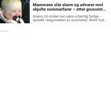
Mammaen slår alarm og advarer mot
skjulte sommerfarer – etter grusomt
funn i datterens ansikt
Solens UV-stråler kan være ordentlig farlige –
spesielt i begynnelsen av sommeren. Brent hud
svir og kan gjøre vondt – og det kan i verste fall
føre til hudkreft. Derfor er det ekstra viktig å
smøre seg ...