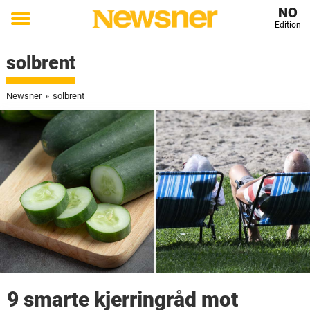
NO
Edition
Toggle
menu
solbrent
Newsner
»
solbrent
9 smarte kjerringråd mot