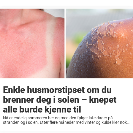
forsiktig når man er ute i ...
Enkle husmorstipset om du
brenner deg i solen – knepet
alle burde kjenne til
Nå er endelig sommeren her og med den følger late dager på
stranden og i solen. Etter flere måneder med vinter og kulde klør nok
flere av oss i fingrene etter å komme seg ut ...