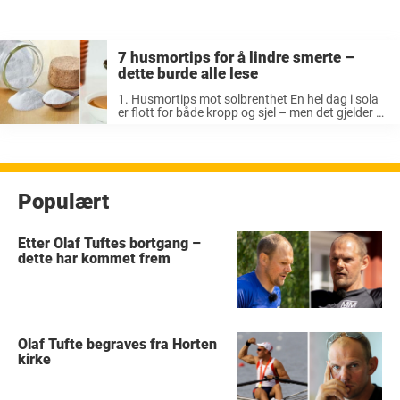
7 husmortips for å lindre smerte –
dette burde alle lese
1. Husmortips mot solbrenthet En hel dag i sola
er flott for både kropp og sjel – men det gjelder å
være forsiktig. For som de fleste av oss har blitt
smertefullt klar over, kan det ...
Populært
Etter Olaf Tuftes bortgang –
dette har kommet frem
Olaf Tufte begraves fra Horten
kirke