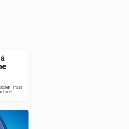
nå
ne
skolen. Tross
n tar et