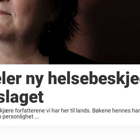
ler ny helsebeskje
slaget
ære forfatterene vi har her til lands. Bøkene hennes har 
 personlighet ...