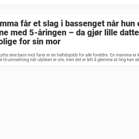
ma får et slag i bassenget når hun 
ne med 5-åringen – da gjør lille datt
olige for sin mor
ytte sine barn mot farer er en heltidsjobb for alle foreldre. En mamma er k
til unnsetning når ulykken er ute, men det er lett å glemme at ting kan skj