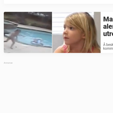
Mam
ale
utr
Å besk
komme 