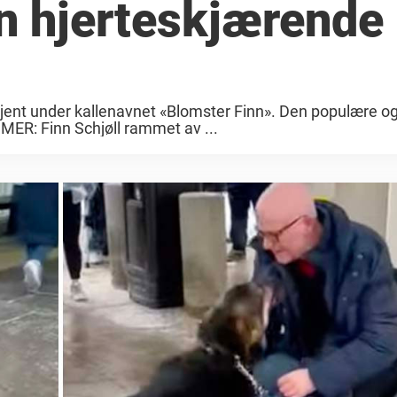
en hjerteskjærende
t kjent under kallenavnet «Blomster Finn». Den populære o
 MER: Finn Schjøll rammet av ...