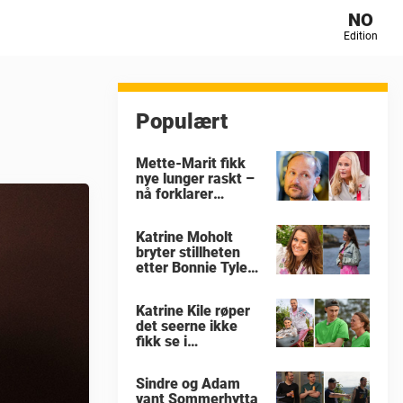
NO
Edition
Populært
Mette-Marit fikk
nye lunger raskt –
nå forklarer
eksperten hvorfor
Katrine Moholt
bryter stillheten
etter Bonnie Tylers
død
Katrine Kile røper
det seerne ikke
fikk se i
«Sommerhytta»
Sindre og Adam
vant Sommerhytta