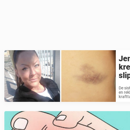
Jen
kre
sli
De sis
en rek
kraftt