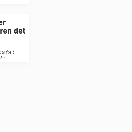
er
eren det
lar for å
e ...