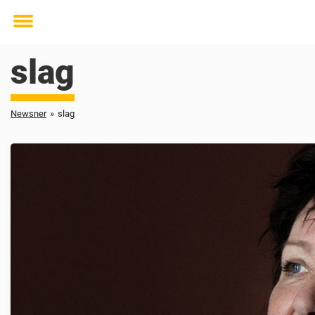
Toggle
menu
slag
Newsner
»
slag