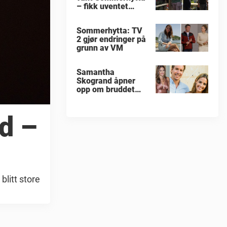
– fikk uventet
beskjed
Sommerhytta: TV
2 gjør endringer på
grunn av VM
Samantha
Skogrand åpner
opp om bruddet
med Emil
Svendsen
d –
blitt store