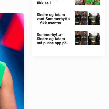
fikk se i
«Sommerhytta»
Sindre og Adam
vant Sommerhytta
– fikk uventet
beskjed
Sommerhytta-
Sindre og Adam
må pusse opp på
nytt