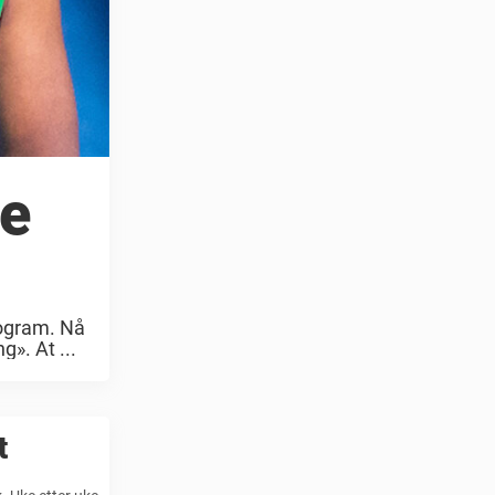
ge
rogram. Nå
». At ...
t