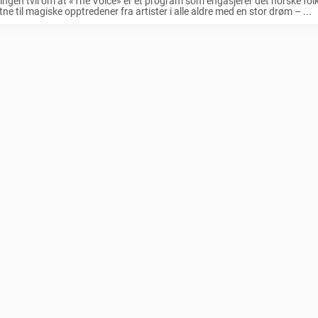
 ingen tvil om at «The Voice» er et program som engasjerer det norske folk
vitne til magiske opptredener fra artister i alle aldre med en stor drøm – ...