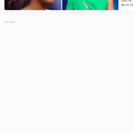
Det er
er vi 