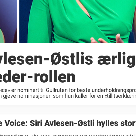
vlesen-Østlis ærli
der-rollen
ce» er nominert til Gullruten for beste underholdningsp
gjeve nominasjonen som hun kaller for en «tillitserklæring
 Voice: Siri Avlesen-Østli hylles stor