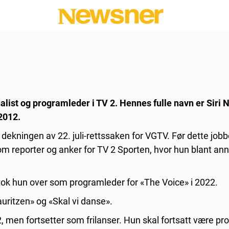
rnalist og programleder i TV 2. Hennes fulle navn er Siri 
 2012.
m dekningen av 22. juli-rettssaken for VGTV. Før dette job
om reporter og anker for TV 2 Sporten, hvor hun blant ann
 tok hun over som programleder for «The Voice» i 2022.
uritzen» og «Skal vi danse».
 2, men fortsetter som frilanser. Hun skal fortsatt være pr