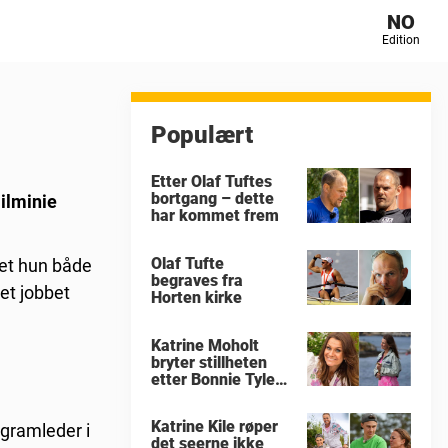
NO
Edition
Populært
Etter Olaf Tuftes
bortgang – dette
Nilminie
har kommet frem
Olaf Tufte
bet hun både
begraves fra
et jobbet
Horten kirke
Katrine Moholt
bryter stillheten
etter Bonnie Tylers
død
Katrine Kile røper
ogramleder i
det seerne ikke