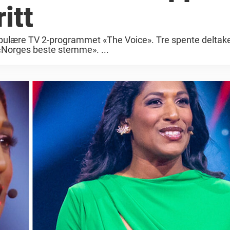
itt
populære TV 2-programmet «The Voice». Tre spente deltake
om «Norges beste stemme». ...