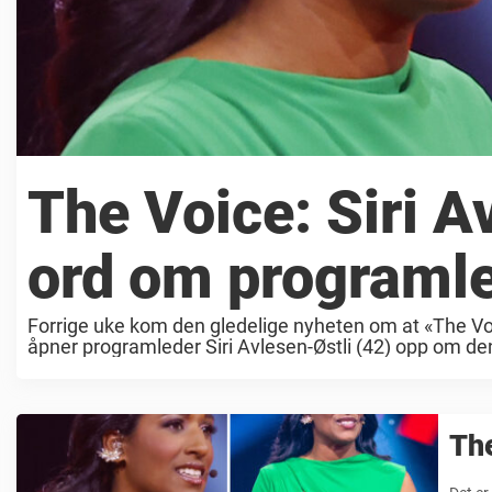
The Voice: Siri A
ord om programle
Forrige uke kom den gledelige nyheten om at «The Voi
åpner programleder Siri Avlesen-Østli (42) opp om den 
The