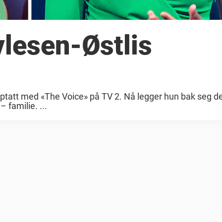
vlesen-Østlis
opptatt med «The Voice» på TV 2. Nå legger hun bak seg d
 familie. ...