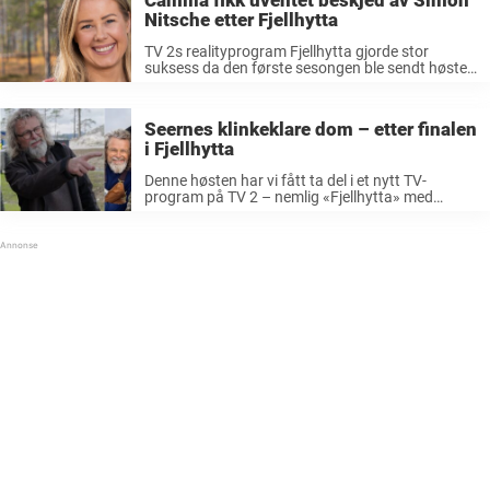
det ...
Nitsche etter Fjellhytta
TV 2s realityprogram Fjellhytta gjorde stor
suksess da den første sesongen ble sendt høsten
2024. Gjennom åtte uker fulgte seerne med på
fire deltakerpar som konkurrerte om å skape den
beste fjellhytta. Til slutt var ...
Seernes klinkeklare dom – etter finalen
i Fjellhytta
Denne høsten har vi fått ta del i et nytt TV-
program på TV 2 – nemlig «Fjellhytta» med
programleder Simon Nitsche (32). Konseptet i
«Fjellhytta» har vært likt som storesøsteren
«Sommerhytta» hvor fire par pusser ...