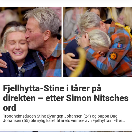
Helt siden den spede begynnelse i 1994 har det
utviklet seg til å bli en ...
Fjellhytta-Stine i tårer på
direkten – etter Simon Nitsches
ord
Trondheimsduoen Stine Øyangen Johansen (24) og pappa Dag
Johansen (55) ble nylig kåret til årets vinnere av «Fjellhytta». Etter
uker med slit, lite søvn og sterke følelser, kom det store øyeblikket. De
vant sin helt ...