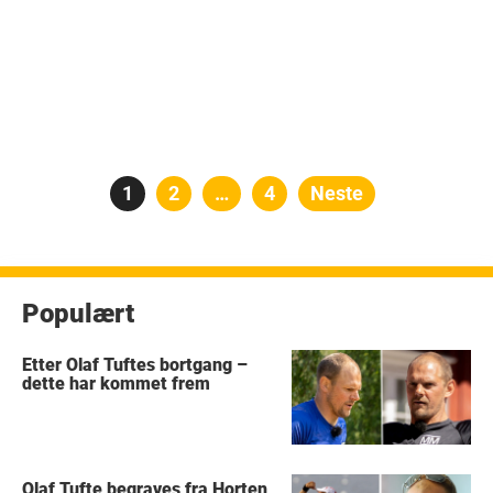
Posts
Side
1
Side
2
…
Side
4
Neste
pagination
Populært
Etter Olaf Tuftes bortgang –
dette har kommet frem
Olaf Tufte begraves fra Horten