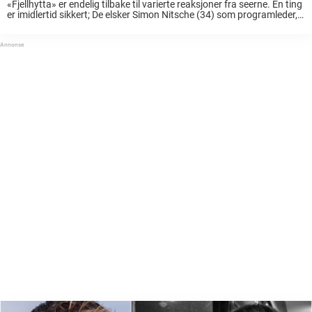
«Fjellhytta» er endelig tilbake til varierte reaksjoner fra seerne. Én ting
er imidlertid sikkert; De elsker Simon Nitsche (34) som programleder,
ifølge vårt kommentarfelt på Facebook. Det var på mandag det var
duket for premiere ...