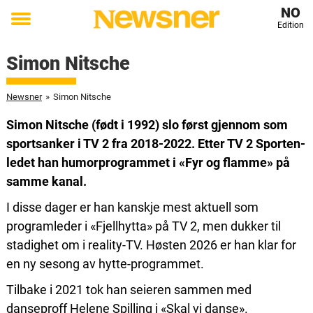
NO
Edition
Toggle
menu
Simon Nitsche
Newsner
»
Simon Nitsche
Simon Nitsche (født i 1992) slo først gjennom som
sportsanker i TV 2 fra 2018-2022. Etter TV 2 Sporten-
ledet han humorprogrammet i «Fyr og flamme» på
samme kanal.
I disse dager er han kanskje mest aktuell som
programleder i «Fjellhytta» på TV 2, men dukker til
stadighet om i reality-TV. Høsten 2026 er han klar for
en ny sesong av hytte-programmet.
Tilbake i 2021 tok han seieren sammen med
danseproff Helene Spilling i «Skal vi danse».