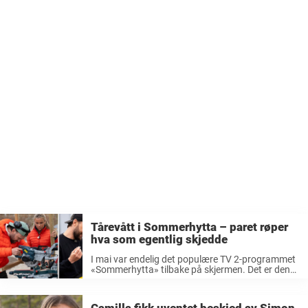
Tårevått i Sommerhytta – paret røper
hva som egentlig skjedde
I mai var endelig det populære TV 2-programmet
«Sommerhytta» tilbake på skjermen. Det er den
niende sesongen av det som ofte defineres som
vårens store hytteeventyr, nå på sommeren, på
kanalen. Denne sesongen av «Sommerhytta» har
Camilla fikk uventet beskjed av Simon