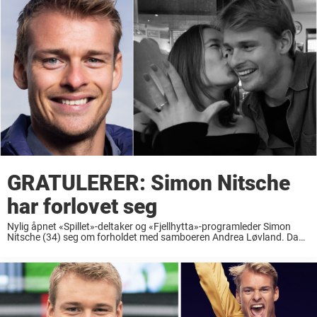
GRATULERER: Simon Nitsche
har forlovet seg
Nylig åpnet «Spillet»-deltaker og «Fjellhytta»-programleder Simon
Nitsche (34) seg om forholdet med samboeren Andrea Løvland. Da
hintet han om en forlovelse som kjæresteparet nå bekrefter. Simon
Nitsche har blitt en svært elsket TV-profil i Norge. ...