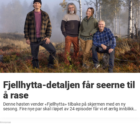
Fjellhytta-detaljen får seerne til
å rase
Denne høsten vender «Fjellhytta» tilbake på skjermen med en ny
sesong. Fire nye par skal i løpet av 24 episoder får vi et ærlig innblikk i
både oppturer og utfordringer, når deltakerne deler sine erfaringer ...