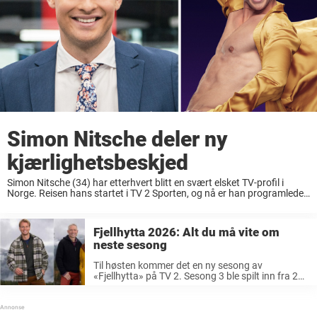
Simon Nitsche deler ny
kjærlighetsbeskjed
Simon Nitsche (34) har etterhvert blitt en svært elsket TV-profil i
Norge. Reisen hans startet i TV 2 Sporten, og nå er han programleder
i «Fjellhytta» på samme kanal. Nå deler han en ny fremtidsbeskjed
med ...
Fjellhytta 2026: Alt du må vite om
neste sesong
Til høsten kommer det en ny sesong av
«Fjellhytta» på TV 2. Sesong 3 ble spilt inn fra 25.
august til 17. oktober 2025. I et Instagram-
innlegg skrev maleekspert Einar Nilsson (61) at
de var ...