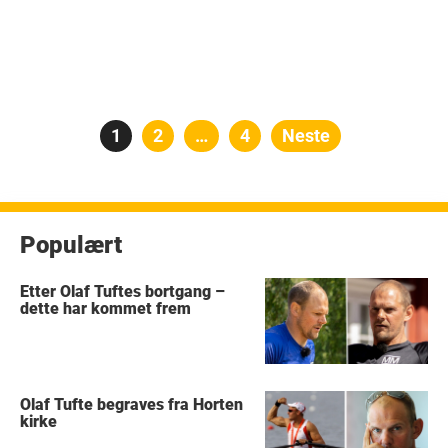
Posts
Side
1
Side
2
…
Side
4
Neste
pagination
Populært
Etter Olaf Tuftes bortgang –
dette har kommet frem
Olaf Tufte begraves fra Horten
kirke