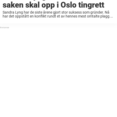
saken skal opp i Oslo tingrett
Sandra Lyng har de siste årene gjort stor suksess som gründer. Nå
har det oppstått en konflikt rundt et av hennes mest omtalte plagg.
Artisten og gründeren Sandra Lyng (39) kan måtte møte designer
Line ...