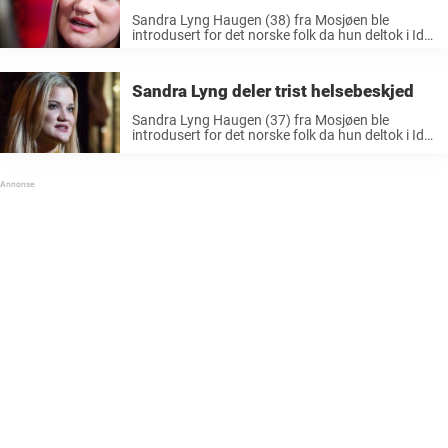
Sandra Lyng Haugen (38) fra Mosjøen ble
introdusert for det norske folk da hun deltok i Idol
som 16 åring i 2004. Siden har hun etablert seg
om en av Norges største artister med flere ...
Sandra Lyng deler trist helsebeskjed
Sandra Lyng Haugen (37) fra Mosjøen ble
introdusert for det norske folk da hun deltok i Idol
som 16 åring i 2004. Siden har hun etablert seg
om en av Norges største artister med flere ...