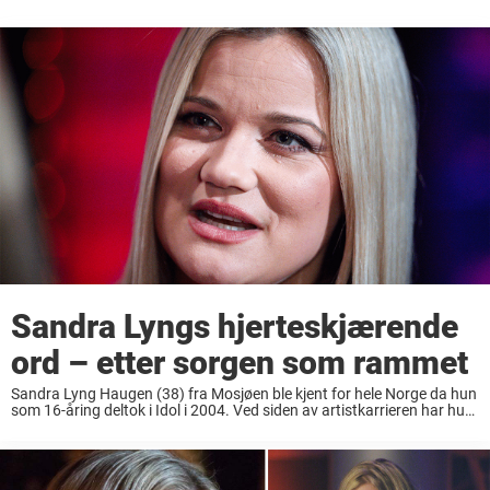
Sandra Lyngs hjerteskjærende
ord – etter sorgen som rammet
Sandra Lyng Haugen (38) fra Mosjøen ble kjent for hele Norge da hun
som 16-åring deltok i Idol i 2004. Ved siden av artistkarrieren har hun
deltatt i en rekke TV-programmer, blant annet «Stjernekamp» og ...