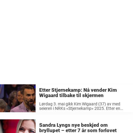
Etter Stjernekamp: Nå vender Kim
Wigaard tilbake til skjermen
Lørdag 3. mai gikk Kim Wigaard (37) av med
seieren i NRKs «Stjernekamp» 2025. Etter en
spennende finale mot Bjarte de Presno Borthen
(dePresno), var det Kim som til slutt kunne løfte
armene i jubel. ...
Sandra Lyngs nye beskjed om
bryllupet – etter 7 år som forlovet