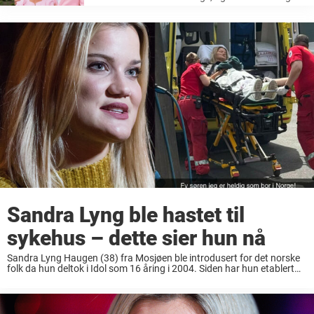
delt både oppturer- og nedturer med hverandre
gjennom årene. Denne sommeren er imidlertid
helt spesiell for duoen – de ...
Sandra Lyng ble hastet til
sykehus – dette sier hun nå
Sandra Lyng Haugen (38) fra Mosjøen ble introdusert for det norske
folk da hun deltok i Idol som 16 åring i 2004. Siden har hun etablert
seg om en av Norges største artister med flere ...