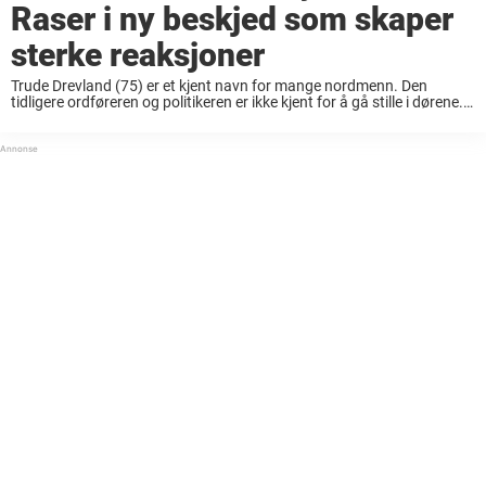
Raser i ny beskjed som skaper
sterke reaksjoner
Trude Drevland (75) er et kjent navn for mange nordmenn. Den
tidligere ordføreren og politikeren er ikke kjent for å gå stille i dørene.
Hun har som regel alltid flere baller i luften og mye ...