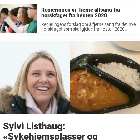
Regjeringen vil fjerne allsang fra
norskfaget fra høsten 2020
Regjeringens forslag om å fjerne sang fra det nye
norskfaget som skal gjelde fra høsten 2020
skaper sterke reaksjoner. Utkastet av den nye
lærerplanen viser at regjeringen ønsker å fjerne
allsang, noe som betyr at ...
Sylvi Listhaug:
«Sykehjemsplasser og