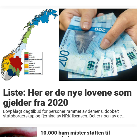
Enten det er en snarvisitt til våre nordiske naboer ...
Liste: Her er de nye lovene som
gjelder fra 2020
Lovpålagt dagtilbud for personer rammet av demens, dobbelt
statsborgerskap og fjerning av NRK-lisensen. Det er noen av de
lovendringene som tredde i kraft ved årskiftet til 2020. Nytt år
innebærer at nye lover og regler ...
10.000 barn mister støtten til