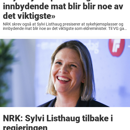
innbydende mat blir blir noe av
det viktigste»
NRK skrev også at Sylvi Listhaug presiserer at sykehjemsplasser og
innbydende mat blir noe av det viktigste som eldreminister. Til VG ga
hun i dag følgende kommentar: – Jeg har vært engasjert i
eldreomsorgen i ...
NRK: Sylvi Listhaug tilbake i
regjeringen