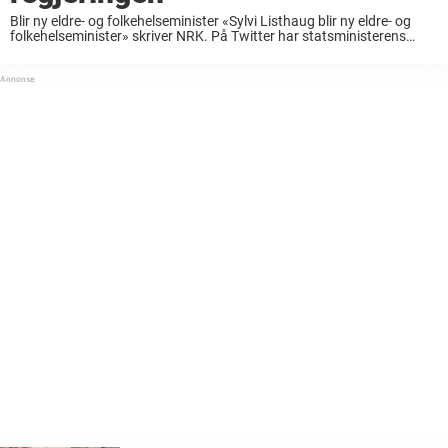
Blir ny eldre- og folkehelseminister «Sylvi Listhaug blir ny eldre- og
folkehelseminister» skriver NRK. På Twitter har statsministerens
kontor meldt at statsminister Erna Solberg varsler endringer i
regjeringen: Statsminister @erna_solberg varsler endringer i
regjeringen: https://t.co/USfx5SH5VU ...