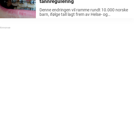
tannregulering
Denne endringen vil ramme rundt 10.000 norske
barn, ifølge tall lagt frem av Helse- og
omsorgsdepartementet. Ifølge Nettavisen er det
hvert år cirka 30.000 barn som starter med
tannregulering. Det anslås nå at tallet vil ...