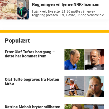
Regjeringen vil fjerne NRK-lisensen
I går kveld like etter 21.30 møtte vår «nye»
regjering pressen. KrF, Høyre, FrP og Venstre ble
endelig enige om å danne en ny flertallsregjering.
Statsminister Erna Solberg omtalte gårsdagen
som historisk. – Jeg er ...
Populært
Etter Olaf Tuftes bortgang –
dette har kommet frem
Olaf Tufte begraves fra Horten
kirke
Katrine Moholt bryter stillheten