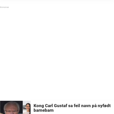
hoff som bekreftet nyheten, og de avslørte
samtidig at ...
Kong Carl Gustaf sa feil navn på nyfødt
barnebarn