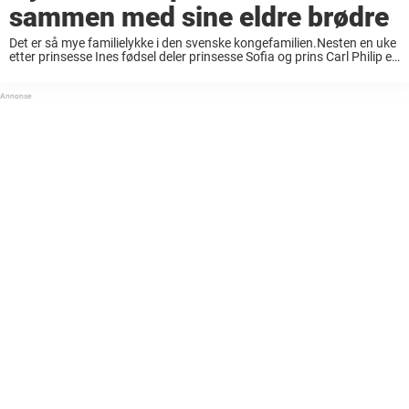
sammen med sine eldre brødre
Det er så mye familielykke i den svenske kongefamilien.Nesten en uke
etter prinsesse Ines fødsel deler prinsesse Sofia og prins Carl Philip et
nytt bilde.Bildet viser den lille jenta omgitt av sine eldre brødre, og ...