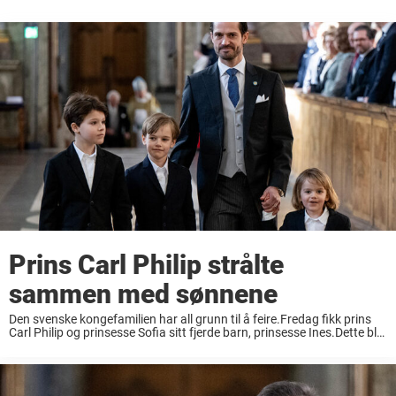
Prins Carl Philip strålte
sammen med sønnene
Den svenske kongefamilien har all grunn til å feire.Fredag fikk prins
Carl Philip og prinsesse Sofia sitt fjerde barn, prinsesse Ines.Dette ble
feiret på mandag med en takkegudstjeneste der spesielt én detalj fikk
det svenske ...