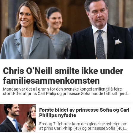
Chris O’Neill smilte ikke under
familiesammenkomsten
Mandag var det all grunn for den svenske kongefamilien til å feire
stort.Etter at prins Carl Philip og prinsesse Sofia hadde fått sitt fjerde
barn, ble det holdt en takkegudstjeneste for å feire den store ...
Første bildet av prinsesse Sofia og Carl
Phillips nyfødte
Fredag 7. februar kom den gledelige nyheten om
at prins Carl Philip (45) og prinsesse Sofia (40)
hadde fått sitt fjerde barn. Det var det kongelige