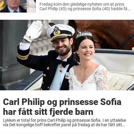
Fredag kom den gledelige nyheten om at prins
Carl Philip (45) og prinsesse Sofia (40) hadde fått
sitt fjerde barn. Det var det kongelige hoff som
bekreftet nyheten, og de avslørte samtidig at
prinsen og ...
Carl Philip og prinsesse Sofia
har fått sitt fjerde barn
Lykken er total for prins Carl Philip og prinsesse Sofia. I en uttalelse
via Det kongelige hoff bekrefter paret på fredag at de har fått sitt
fjerde barn.Og gleden kjenner ingen grenser når de også ...