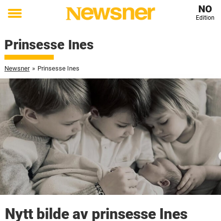
NO
Edition
Toggle
menu
Prinsesse Ines
Newsner
»
Prinsesse Ines
Nytt bilde av prinsesse Ines