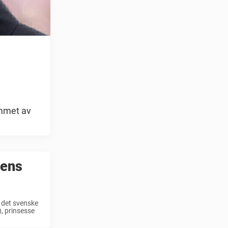
ammet av
gens
t det svenske
), prinsesse