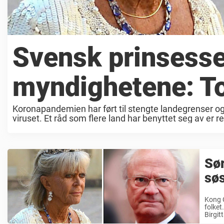
Svensk prinsesse
myndighetene: To
Koronapandemien har ført til stengte landegrenser og
viruset. Et råd som flere land har benyttet seg av er r
Sø
søs
Kong C
folket
Birgit