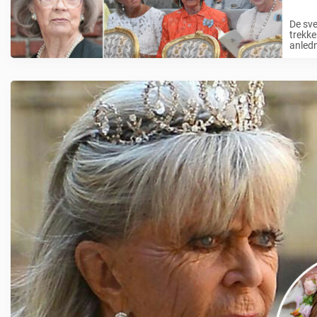
De sve
trekke
anledn