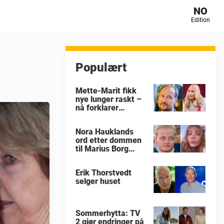
NO
Edition
Populært
Mette-Marit fikk
nye lunger raskt –
nå forklarer
eksperten hvorfor
Nora Hauklands
ord etter dommen
til Marius Borg
Høiby
Erik Thorstvedt
selger huset
Sommerhytta: TV
2 gjør endringer på