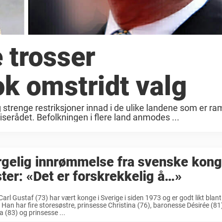
 trosser
k omstridt valg
 strenge restriksjoner innad i de ulike landene som er r
eiserådet. Befolkningen i flere land anmodes ...
rgelig innrømmelse fra svenske kon
ter: «Det er forskrekkelig å…»
arl Gustaf (73) har vært konge i Sverige i siden 1973 og er godt likt blan
. Han har fire storesøstre, prinsesse Christina (76), baronesse Désirée (81
ta (83) og prinsesse ...