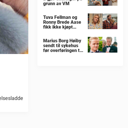
grunn av VM
Tuva Fellman og
Ronny Brede Aase
fikk ikke kjøpt
hotell
Marius Borg Høiby
sendt til sykehus
før overføringen til
Ila fengsel
lelsesladde