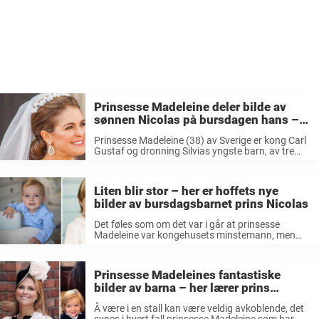
Prinsesse Madeleine deler bilde av
sønnen Nicolas på bursdagen hans –
se hvor stor han har blitt
Prinsesse Madeleine (38) av Sverige er kong Carl
Gustaf og dronning Silvias yngste barn, av tre
(hennes storesøsken er kronprinsesse Victoria og
prins Carl Philip). Prinsessen har tre barn
sammen med ektemannen Chris O´Neill, Leonore
Liten blir stor – her er hoffets nye
...
bilder av bursdagsbarnet prins Nicolas
Det føles som om det var i går at prinsesse
Madeleine var kongehusets minstemann, men
tiden går fort, og i dag blir hennes sønn Nicolas
tre år. Han ble født på Danderyds sykehus den 15
...
Prinsesse Madeleines fantastiske
bilder av barna – her lærer prins
Nicolas å ri
Å være i en stall kan være veldig avkoblende, det
synes i hvert fall prinsesse Madeleine som har