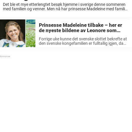
Det ble et mye etterlengtet besøk hjemme i sverige denne sommeren
med familien og venner. Men nå har prinsesse Madeleine med familie
forlatt landet og er ikke lenger i landet, det bekrefter slottet til svenske
...
Prinsesse Madeleine tilbake – her er
de nyeste bildene av Leonore som
nyter svensk sommer: «Hurra!»
Forrige uke kunne det svenske slottet bekrefte at
den svenske kongefamilien er fulltallig igjen, da
prinsesse Madeleine hadde landet på svensk
jord. Og det ser sannelig ut som om prinsessen er
glad for å være ...