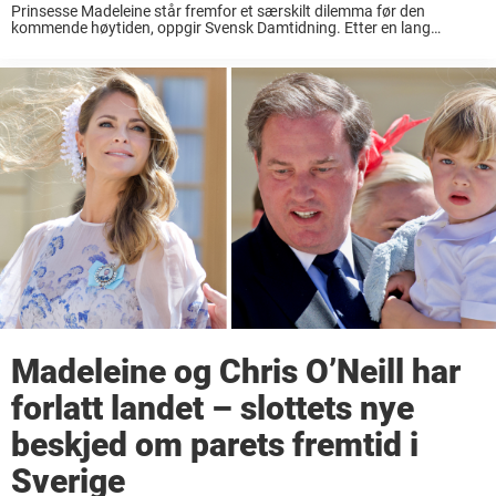
Prinsesse Madeleine står fremfor et særskilt dilemma før den
kommende høytiden, oppgir Svensk Damtidning. Etter en lang
pandemi kunne prinsesse Madeleine endelig treffe resten av
kongefamilien i sommer. Da tilbrakte Madeleine og familien flere uker
...
Madeleine og Chris O’Neill har
forlatt landet – slottets nye
beskjed om parets fremtid i
Sverige