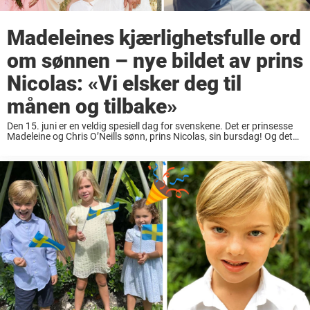
Madeleines kjærlighetsfulle ord
om sønnen – nye bildet av prins
Nicolas: «Vi elsker deg til
månen og tilbake»
Den 15. juni er en veldig spesiell dag for svenskene. Det er prinsesse
Madeleine og Chris O’Neills sønn, prins Nicolas, sin bursdag! Og det
feirer de selvfølgelig på et veldig fint vis! «Vi elsker deg ...