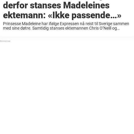
derfor stanses Madeleines
ektemann: «Ikke passende…»
Prinsesse Madeleine har ifølge Expressen nå reist til Sverige sammen
med sine døtre. Samtidig stanses ektemannen Chris O’Neill og
sønnen prins Nicolas fra reisen, men bare midlertidig.Slik måtte
kongefamilien endre planene. For noen år siden ...