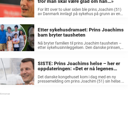
tror man skal være glad om han…»
For litt over to uker siden ble prins Joachim (51)
av Danmark innlagt på sykehus på grunn av en
blodpropp i hjernen. 51-åringen måtte
gjennomgå en operasjon umiddelbart etter at
han kom til sykehuset i ...
Etter sykehusdramaet: Prins Joachims
barn bryter tausheten
Nå bryter familien til prins Joachim tausheten –
etter sykehusinnleggelsen. Den danske prinsen,
Joachim, ble brått hasteinnlagt på sykehuset i
Frankrike, etter å ha fått blodpropp i hjernen.
Hendelsen har sjokkert det danske folk. Tirsdag
SISTE: Prins Joachims helse – her er
...
oppdateringen: «Det er nå legenes
vurdering at…»
Det danske kongehuset kom i dag med en ny
pressemelding om prins Joachim (51) sin helse.
For litt over en uke siden ble den danske prinsen
hasteinnlagt på sykehuset, på grunn av en
blodpropp i ...