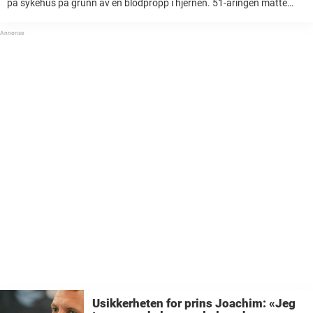
på sykehus på grunn av en blodpropp i hjernen. 51-åringen måtte
gjennomgå en operasjon umiddelbart etter at han kom til sykehuset i
...
Usikkerheten for prins Joachim: «Jeg