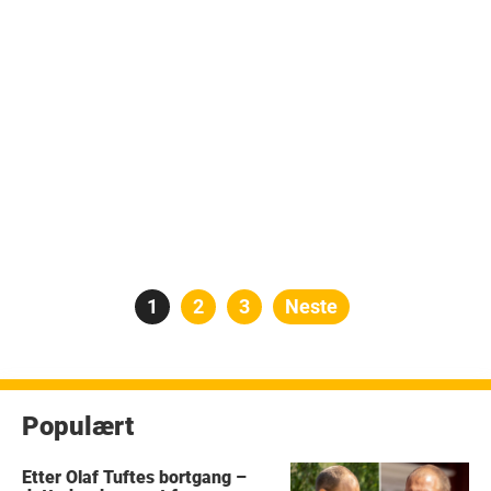
Posts
Side
1
Side
2
Side
3
Neste
pagination
Populært
Etter Olaf Tuftes bortgang –