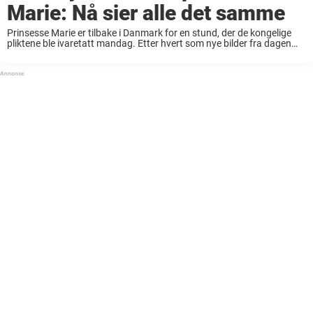
Marie: Nå sier alle det samme
Prinsesse Marie er tilbake i Danmark for en stund, der de kongelige
pliktene ble ivaretatt mandag. Etter hvert som nye bilder fra dagen
har dukket opp, er det en kommentar som går igjen fra danskene. ...