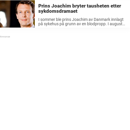
Prins Joachim bryter tausheten etter
sykdomsdramaet
I sommer ble prins Joachim av Danmark innlagt
på sykehus på grunn av en blodpropp. I august
ble han så skrevet ut igjen. Ifølge danske medier
er han nå klar for jobb igjen, og for ...