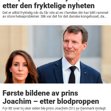
etter den fryktelige nyheten
Det er alltid fryktelig når du får vite at en i familien din har blitt rammet
av store helseproblemer. Slik var det for det danske kongehuset, da
de fikk den vonde nyheten om at prins ...
Første bildene av prins
Joachim – etter blodproppen
For litt over to uker siden ble prins Joachim (51) av Danmark innlagt