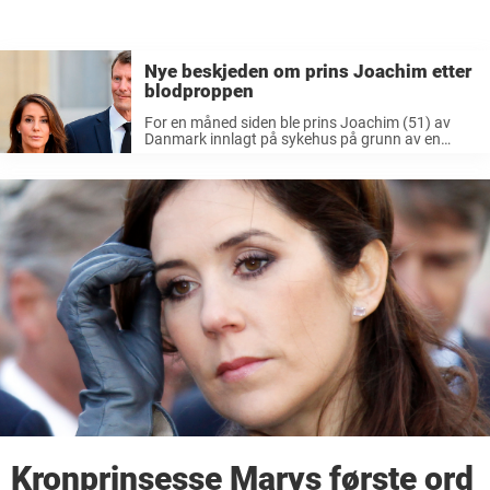
Nye beskjeden om prins Joachim etter
blodproppen
For en måned siden ble prins Joachim (51) av
Danmark innlagt på sykehus på grunn av en
blodpropp i hjernen. 51-åringen måtte
umiddelbart gjennomgå en operasjon etter at
han ble innlagt på sykehuset i Toulouse ...
Kronprinsesse Marys første ord