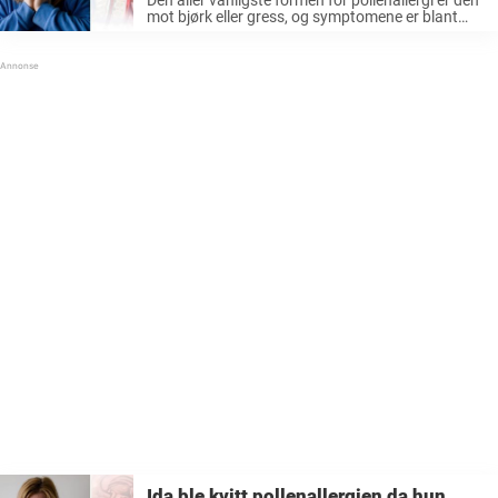
mot bjørk eller gress, og symptomene er blant
annet røde, kløende øyne, tett nese, hyppig
nysing og rennende nese. Ida Hultberg, 17, har
hatt pollenallergi i flere ...
Ida ble kvitt pollenallergien da hun