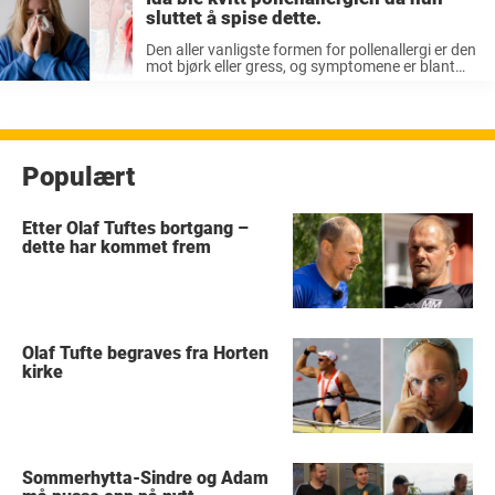
sluttet å spise dette.
Den aller vanligste formen for pollenallergi er den
mot bjørk eller gress, og symptomene er blant
annet røde, kløende øyne, tett nese, hyppige nys
og rennende nese. Dette er ofte vanskelig for de
som rammes ...
Populært
Etter Olaf Tuftes bortgang –
dette har kommet frem
Olaf Tufte begraves fra Horten
kirke
Sommerhytta-Sindre og Adam