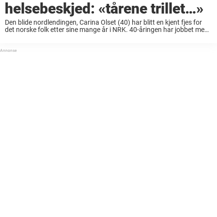
helsebeskjed: «tårene trillet…»
Den blide nordlendingen, Carina Olset (40) har blitt en kjent fjes for
det norske folk etter sine mange år i NRK. 40-åringen har jobbet med
en rekke ulike produksjoner for statskanalen, men hovedsaklig innen
sport. ...