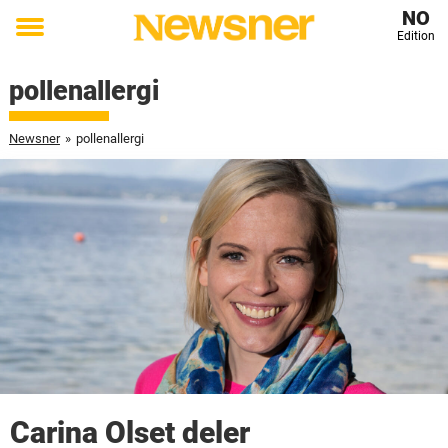
NO
Edition
Toggle
menu
pollenallergi
Newsner
»
pollenallergi
Carina Olset deler