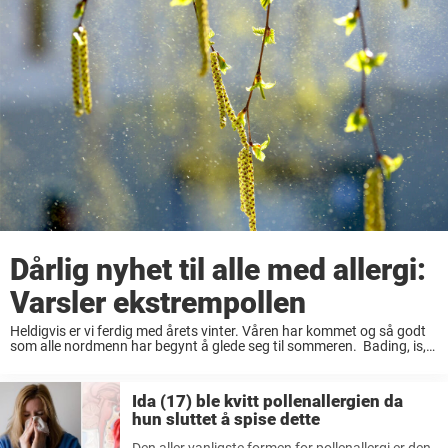
Dårlig nyhet til alle med allergi:
Varsler ekstrempollen
Heldigvis er vi ferdig med årets vinter. Våren har kommet og så godt
som alle nordmenn har begynt å glede seg til sommeren. Bading, is,
varme temperaturer, ferie og sommerklær. Vi gleder oss til så ...
Ida (17) ble kvitt pollenallergien da
hun sluttet å spise dette
Den aller vanligste formen for pollenallergi er den