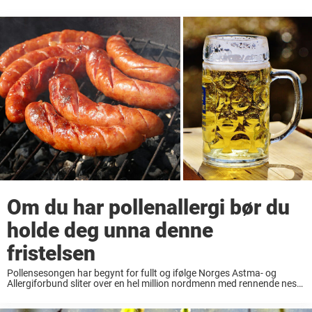
Om du har pollenallergi bør du
holde deg unna denne
fristelsen
Pollensesongen har begynt for fullt og ifølge Norges Astma- og
Allergiforbund sliter over en hel million nordmenn med rennende neser
og tørre øyne for øyeblikket. Forbundet melder at denne sesongen vil
bli et ekstremår for ...