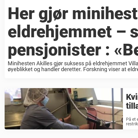
Her gjør minihes
eldrehjemmet – s
pensjonister : «
Minihesten Akilles gjør suksess på eldrehjemmet Vill
øyeblikket og handler deretter. Forskning viser at eldr
Kvi
til
På et 
restri