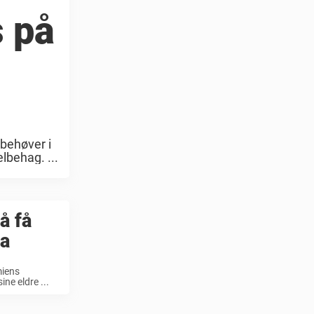
s på
 behøver i
lbehag. ...
å få
pa
emiens
ine eldre ...