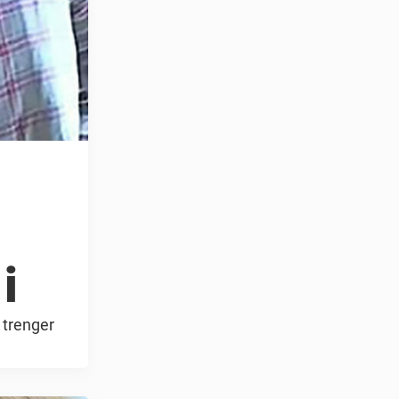
i
g trenger