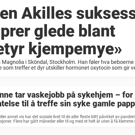
ten Akilles sukses
prer glede blant
Betyr kjempemye»
a Magnolia i Sköndal, Stockholm. Han føler hva beboerne
e som treffer et dyr utskiller hormonet oxytocin som gir ve
nne tar vaskejobb på sykehjem – for 
latelse til å treffe sin syke gamle pap
eller annet vis har det sosiale livet til de aller fleste blitt påvirket av pand
ksjoner. Flere har gått måneder eller til og med et helt år uten å få klemme s