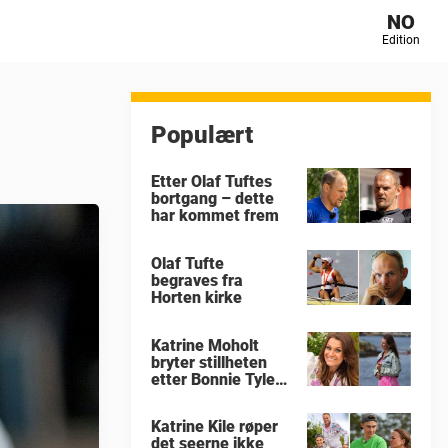
NO
Edition
Populært
Etter Olaf Tuftes
bortgang – dette
har kommet frem
Olaf Tufte
begraves fra
Horten kirke
Katrine Moholt
bryter stillheten
etter Bonnie Tylers
død
Katrine Kile røper
det seerne ikke