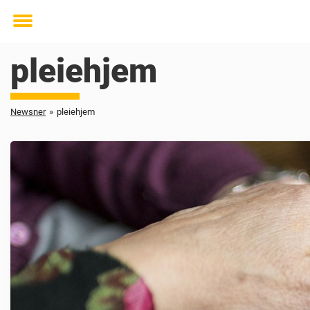
Toggle
menu
pleiehjem
Newsner
»
pleiehjem