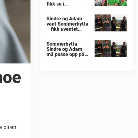
fikk se i
«Sommerhytta»
Sindre og Adam
vant Sommerhytta
– fikk uventet
beskjed
Sommerhytta-
Sindre og Adam
må pusse opp på
nytt
noe
e bli en