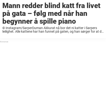
Mann redder blind katt fra livet
på gata – følg med når han
begynner å spille piano
© Instagram/SarperDuman Akkurat nå bor det ni katter i Sarpers
leilighet. Alle kattene har han funnet på gaten, og han sørger for at de
får pleie og et trygt sted å bo. © Instagram/SarperDuman Én av ...