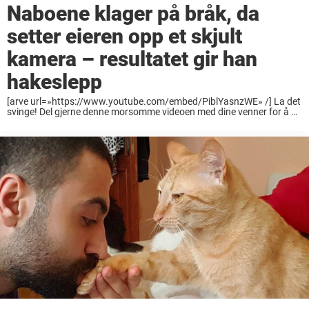
Naboene klager på bråk, da
setter eieren opp et skjult
kamera – resultatet gir han
hakeslepp
[arve url=»https://www.youtube.com/embed/PiblYasnzWE» /] La det
svinge! Del gjerne denne morsomme videoen med dine venner for å gi
dem en god latter ?