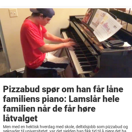
hørselsfeil, betyr ikke det at man ikke klarer ting. Men selvfølgelig kan
det være slik ...
Pizzabud spør om han får låne
familiens piano: Lamslår hele
familien når de får høre
låtvalget
Men med en hektisk hverdag med skole, deltidsjobb som pizzabud og
søknader til universitetet, var det sjelden han fikk tid til å gjøre det han