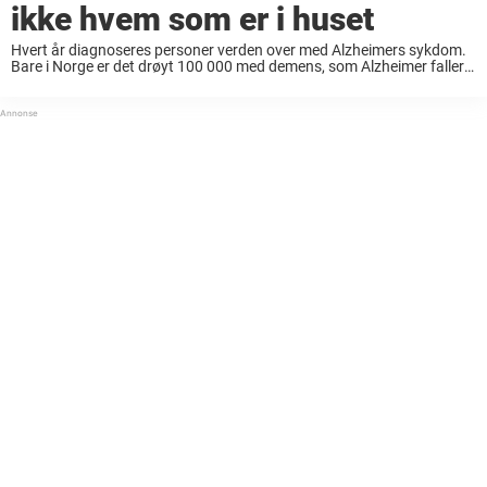
ikke hvem som er i huset
Hvert år diagnoseres personer verden over med Alzheimers sykdom.
Bare i Norge er det drøyt 100 000 med demens, som Alzheimer faller
inn under, ifølge Helse Norge. Det er en sykdom som virkelig påvirker
ikke ...