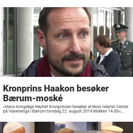
Kronprins Haakon besøker
Bærum-moské
«Hans Kongelige Høyhet Kronprinsen besøker al-Noor Islamic Center
på Vøyenenga i Bærum torsdag 22. august 2019 klokken 14.00»,
skriver kongehuset i en pressemelding. Kongehuset offentliggjør at
kronprins Haakon ønsker å vise sin støtte i en ...