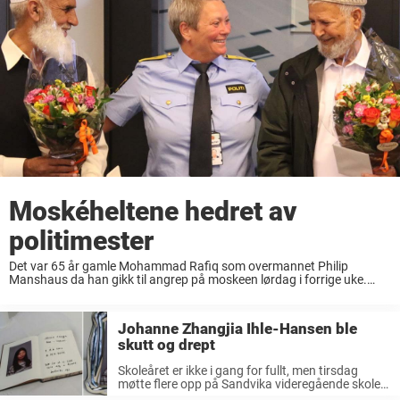
Moskéheltene hedret av
politimester
Det var 65 år gamle Mohammad Rafiq som overmannet Philip
Manshaus da han gikk til angrep på moskeen lørdag i forrige uke.
Rafiq fikk hjelp av Mohammed Iqbal Javed (75), før politiet kom og
pågrep ...
Johanne Zhangjia Ihle-Hansen ble
skutt og drept
Skoleåret er ikke i gang for fullt, men tirsdag
møtte flere opp på Sandvika videregående skole
for å minnes avdøde Johanne Zhangjia Ihle-