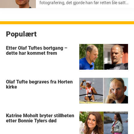
fotografering, det gjorde han før retten ble satt
klokken 13.00. Da han kom inn i rettssalen smilte
han ved flere anledninger til pressen som var til
stede. Den ...
Populært
Etter Olaf Tuftes bortgang –
dette har kommet frem
Olaf Tufte begraves fra Horten
kirke
Katrine Moholt bryter stillheten
etter Bonnie Tylers død