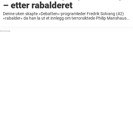
– etter rabalderet
Denne uken skapte «Debatten»-programleder Fredrik Solvang (42)
«rabalder» da han la ut et innlegg om terrorsiktede Philip Manshaus
(22). Etter å ha skapt sterke reaksjoner og overskrifter i en rekke
medier, bestemte han seg for ...