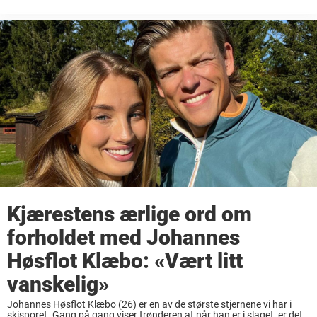
svært få som slår han i skisporet. LES ...
Kjærestens ærlige ord om
forholdet med Johannes
Høsflot Klæbo: «Vært litt
vanskelig»
Johannes Høsflot Klæbo (26) er en av de største stjernene vi har i
skisporet. Gang på gang viser trønderen at når han er i slaget, er det