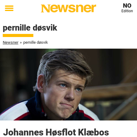
NO
Edition
Toggle
menu
pernille døsvik
Newsner
»
pernille døsvik
Johannes Høsflot Klæbos