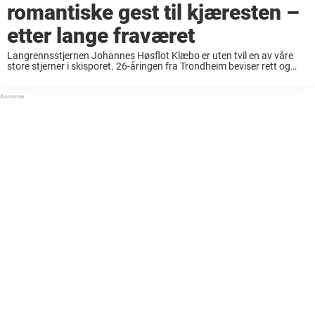
romantiske gest til kjæresten –
etter lange fraværet
Langrennsstjernen Johannes Høsflot Klæbo er uten tvil en av våre
store stjerner i skisporet. 26-åringen fra Trondheim beviser rett og
slett gang på gang at det er få som kan måle seg med ham. LES ...