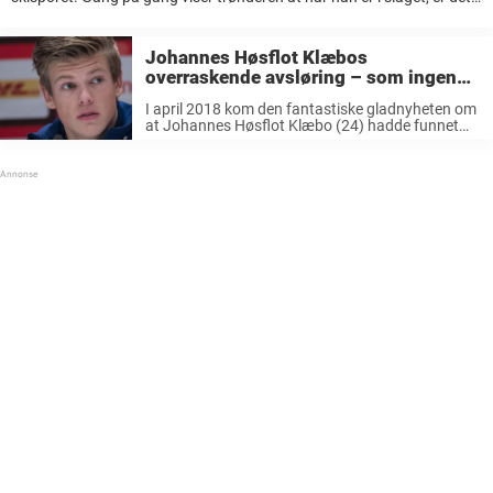
svært få som slår han i skisporet. LES ...
Johannes Høsflot Klæbos
overraskende avsløring – som ingen
visste om
I april 2018 kom den fantastiske gladnyheten om
at Johannes Høsflot Klæbo (24) hadde funnet
kjærligheten. Den unge skistjernen avslørte dette
selv i en video han la ut på YouTube, hvor han
fortalte at kjæresten ...