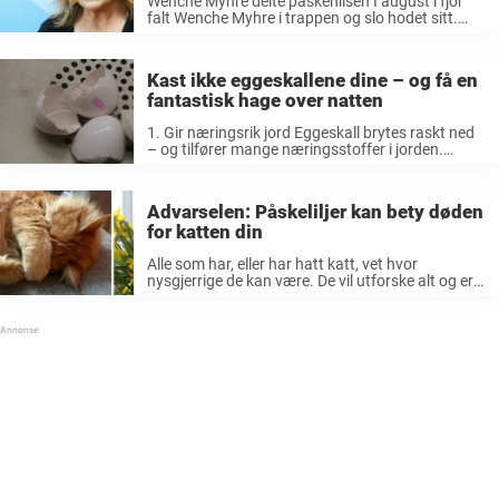
Wenche Myhre delte påskehilsen I august i fjor
falt Wenche Myhre i trappen og slo hodet sitt.
Hun ble derfor sykemeldt i en kort periode. I
etterkant av dette uhellet, la hun ut en video ...
Kast ikke eggeskallene dine – og få en
fantastisk hage over natten
1. Gir næringsrik jord Eggeskall brytes raskt ned
– og tilfører mange næringsstoffer i jorden.
Skallene inneholder blant annet mye kalsium og
andre mineraler. Om du legger mange knuste
skall i i samme blomsterpotte, og/eller ...
Advarselen: Påskeliljer kan bety døden
for katten din
Alle som har, eller har hatt katt, vet hvor
nysgjerrige de kan være. De vil utforske alt og er
ikke redde for å kjenne og smake på ting de ikke
helt vet hva er. Det ...