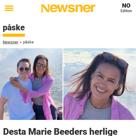
NO
Edition
Toggle
menu
påske
Newsner
»
påske
Desta Marie Beeders herlige