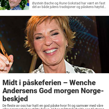
vennskapet: «Vi har ikke…»
Øystein Bache og Rune Gokstad har vært en fast
del av både julens tradisjoner og påskens høytid
for mange nordmenn. Gjennom NRKs
«Julenøtter» og «Påskenøtter» har komikerne i
en årrekke underholdt norske TV-seere. Mange
kjenner ...
Midt i påskeferien – Wenche
Andersens God morgen Norge-
beskjed
De fleste av oss har hatt en god påske hvor fri og samvær med våre