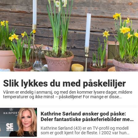
Slik lykkes du med påskeliljer
Våren er endelig i anmarsj, og med den kommer lysere dager, mildere
temperaturer og ikke minst – påskeliljene! For mange er disse
strålende, gule blomstene selve symbolet på påskehøytiden, og de
bringer et etterlengtet pust ...
Kathrine Sørland ønsker god påske:
Deler fantastiske påskeferiebilder med
familien
Kathrine Sørland (43) er en TV-profil og modell
som er godt kjent for de fleste. I 2002 var hun
Norges kandidat til skjønnhetskonkurransen