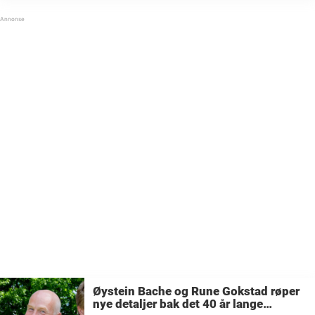
«Miss World», hvor hun endte på fjerdeplass. To
år senere deltok hun ...
Øystein Bache og Rune Gokstad røper
nye detaljer bak det 40 år lange