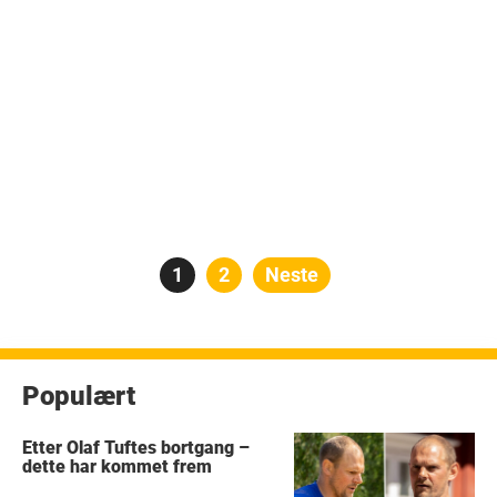
Posts
Side
1
Side
2
Neste
pagination
Populært
Etter Olaf Tuftes bortgang –
dette har kommet frem