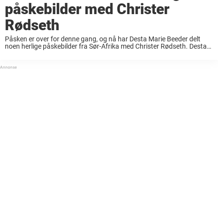
påskebilder med Christer
Rødseth
Påsken er over for denne gang, og nå har Desta Marie Beeder delt
noen herlige påskebilder fra Sør-Afrika med Christer Rødseth. Desta
Marie Beeder er et velkjent og kjært navn for Norges TV-tittere. Hun
har ...