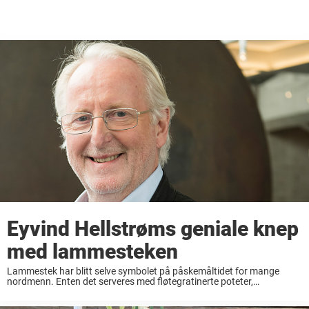
Eyvind Hellstrøms geniale knep
med lammesteken
Lammestek har blitt selve symbolet på påskemåltidet for mange
nordmenn. Enten det serveres med fløtegratinerte poteter,
rotgrønnsaker eller en fyldig saus, er dette en rett som samler både
familie og venner rundt bordet. Tradisjonen med ...