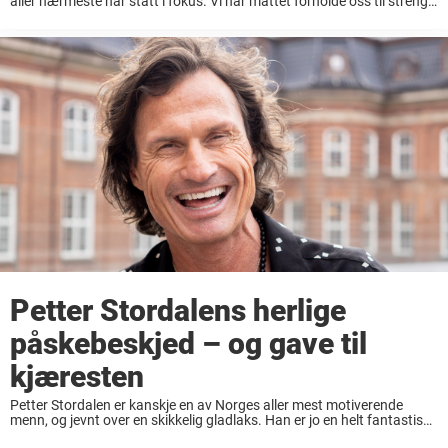
aller nærmeste har stått i fokus. Vi har måttet forholde oss til strenge
smittevernstiltak også denne påsken. Nå er snart ...
Petter Stordalens herlige
påskebeskjed – og gave til
kjæresten
Petter Stordalen er kanskje en av Norges aller mest motiverende
menn, og jevnt over en skikkelig gladlaks. Han er jo en helt fantastisk
person – en mann sprengfull av entusiasme og pågangsmot. Som for