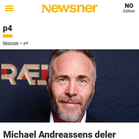
NO
Edition
Toggle
menu
p4
Newsner
»
p4
Michael Andreassens deler