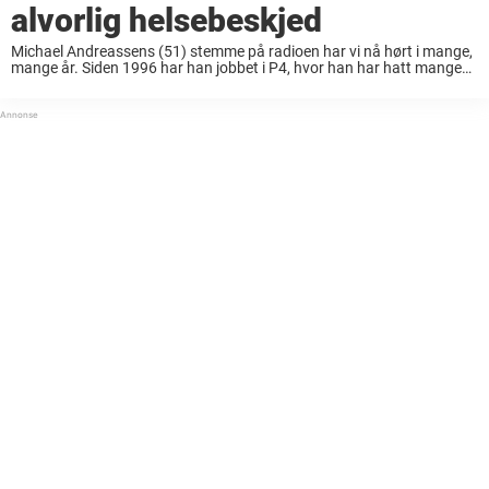
alvorlig helsebeskjed
Michael Andreassens (51) stemme på radioen har vi nå hørt i mange,
mange år. Siden 1996 har han jobbet i P4, hvor han har hatt mange
forskjellige roller og ledet flere program. Allerede som tenåring ...