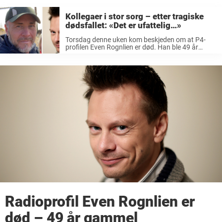
Kollegaer i stor sorg – etter tragiske
dødsfallet: «Det er ufattelig…»
Torsdag denne uken kom beskjeden om at P4-
profilen Even Rognlien er død. Han ble 49 år
gammel. Rognlien gikk bort etter kort tids
sykeleie, det meldte radiokanalen torsdag.
Radiokanalen bekreftet bortgangen i en melding
under tittelen ...
Radioprofil Even Rognlien er
død – 49 år gammel