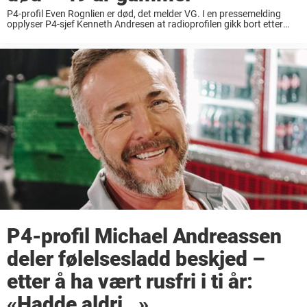
P4-profil Even Rognlien er død, det melder VG. I en pressemelding
opplyser P4-sjef Kenneth Andresen at radioprofilen gikk bort etter
kort tids sykeleie på Akershus Universitetssykehus 31.oktober. Han
ble bare 49 år gammel. Even Rognlien ...
P4-profil Michael Andreassen
deler følelsesladd beskjed –
etter å ha vært rusfri i ti år:
«Hadde aldri…»