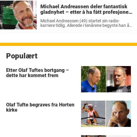
Michael Andreassen deler fantastisk
gladnyhet – etter å ha fått profesjonell
hjelp: «helt vilt…»
Michael Andreassen (49) startet sin radio-
karriere tidlig. Allerede i tenårene begynte han å
jobbe for lokalradiokanalen Radio Fakta
Drammen. Store deler av livet har Michael jobbet i
radio, og han er for tiden tilknyttet kanalen ...
Populært
Etter Olaf Tuftes bortgang –
dette har kommet frem
Olaf Tufte begraves fra Horten
kirke