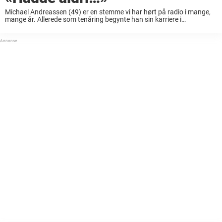
Michael Andreassen (49) er en stemme vi har hørt på radio i mange,
mange år. Allerede som tenåring begynte han sin karriere i
lokalradiokanalen Radio Fakta Drammen, og siden da har han vært å
høre ...