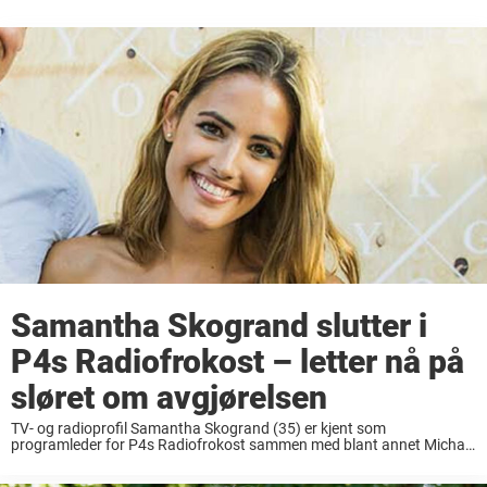
Samantha Skogrand slutter i
P4s Radiofrokost – letter nå på
sløret om avgjørelsen
TV- og radioprofil Samantha Skogrand (35) er kjent som
programleder for P4s Radiofrokost sammen med blant annet Michael
Andreassen. Tidligere var hun reporter og nyhetsanker på TV 2
Sporten og TV 2 Sportskanalen. I januar i år ...