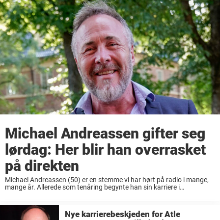
Michael Andreassen gifter seg
lørdag: Her blir han overrasket
på direkten
Michael Andreassen (50) er en stemme vi har hørt på radio i mange,
mange år. Allerede som tenåring begynte han sin karriere i
lokalradiokanalen Radio Fakta Drammen, og siden da har han vært å
høre ...
Nye karrierebeskjeden for Atle