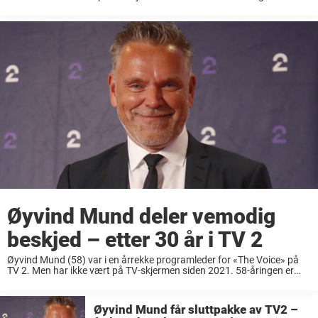
firebarnspappa, og i et intervju med Se og Hør for noen år tilbake
takket ...
Øyvind Mund deler vemodig
beskjed – etter 30 år i TV 2
Øyvind Mund (58) var i en årrekke programleder for «The Voice» på
TV 2. Men har ikke vært på TV-skjermen siden 2021. 58-åringen er
også firebarnspappa, og i et intervju med Se og Hør for noen år ...
Øyvind Mund får sluttpakke av TV2 –