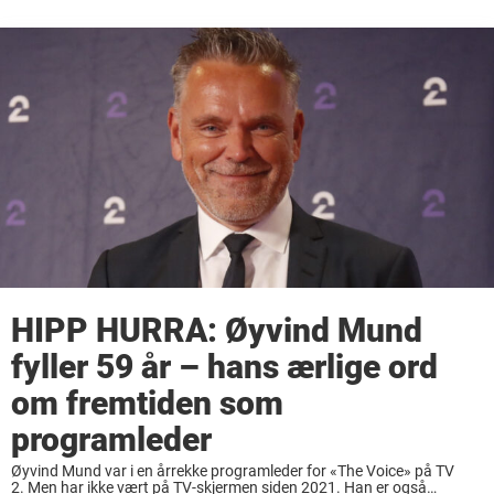
HIPP HURRA: Øyvind Mund
fyller 59 år – hans ærlige ord
om fremtiden som
programleder
Øyvind Mund var i en årrekke programleder for «The Voice» på TV
2. Men har ikke vært på TV-skjermen siden 2021. Han er også