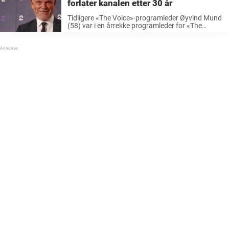
forlater kanalen etter 30 år
Tidligere «The Voice»-programleder Øyvind Mund
(58) var i en årrekke programleder for «The
Voice» på TV 2. I tillegg til det er han
firebarnspappa, og i et intervju med Se og Hør for
noen år tilbake takket ...