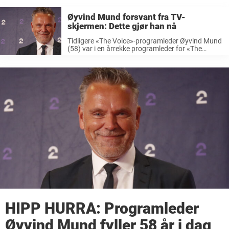
Øyvind Mund forsvant fra TV-
skjermen: Dette gjør han nå
Tidligere «The Voice»-programleder Øyvind Mund
(58) var i en årrekke programleder for «The
Voice» på TV 2. I tillegg til det er han
firebarnspappa, og i et intervju med Se og Hør for
noen år tilbake takket ...
HIPP HURRA: Programleder
Øyvind Mund fyller 58 år i dag