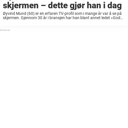
skjermen – dette gjør han i dag
Øyvind Mund (60) er en erfaren TV-profil som i mange år var å se på
skjermen. Gjennom 30 år i bransjen har han blant annet ledet «God
morgen Norge», «Tid for reise», «Bykampen», «Landskampen», «Alle
...