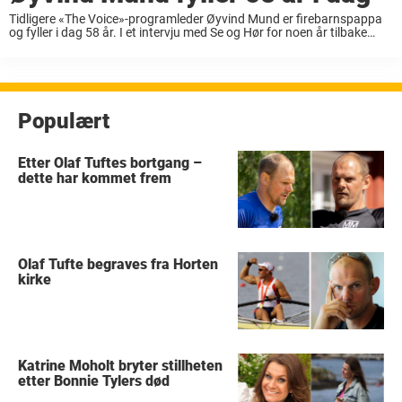
Tidligere «The Voice»-programleder Øyvind Mund er firebarnspappa
og fyller i dag 58 år. I et intervju med Se og Hør for noen år tilbake
takket programlederen barna sine for at han føler seg yngre enn ...
Populært
Etter Olaf Tuftes bortgang –
dette har kommet frem
Olaf Tufte begraves fra Horten
kirke
Katrine Moholt bryter stillheten
etter Bonnie Tylers død