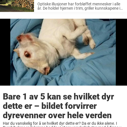
oppdage henne?
Optiske illusjoner har forbløffet mennesker i alle
år. De holder hjernen i trim, griller kunnskapene i
problemløsning og er dessuten ganske
morsomme å forsøke å løse. Dessuten finnes de i
mengder av ulike varianter. Ikke ...
Bare 1 av 5 kan se hvilket dyr
dette er – bildet forvirrer
dyrevenner over hele verden
Har du vanskelig for å se hvilket dyr dette er? Da er du ikke alene. I