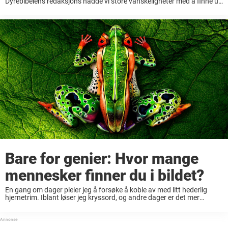
Dyrebibelens redaksjons hadde vi store vanskeligheter med å finne ut
dette da vi først fikk øye på bildet. Bare ...
Bare for genier: Hvor mange
mennesker finner du i bildet?
En gang om dager pleier jeg å forsøke å koble av med litt hederlig
hjernetrim. Iblant løser jeg kryssord, og andre dager er det mer
sudoku – men i senere tid har jeg fått dilla på ...