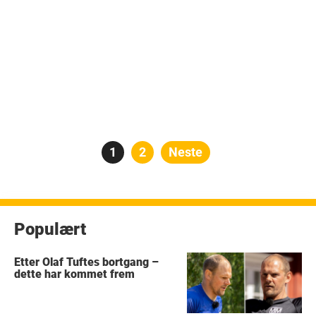
Posts
Side
1
Side
2
Neste
pagination
Populært
Etter Olaf Tuftes bortgang –
dette har kommet frem