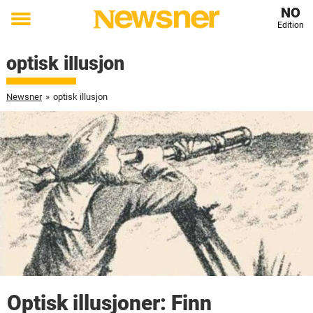
NO
Edition
Toggle
menu
optisk illusjon
Newsner
»
optisk illusjon
Optisk illusjoner: Finn