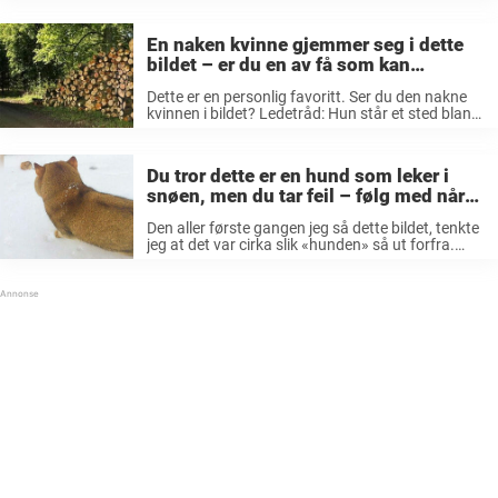
geografiquiz, eller en skikkelig vrien gåte. Vi har
...
En naken kvinne gjemmer seg i dette
bildet – er du en av få som kan
oppdage henne?
Dette er en personlig favoritt. Ser du den nakne
kvinnen i bildet? Ledetråd: Hun står et sted blant
trestokkene… View this post on Instagram A post
shared by Kunstatelier Jörg Düsterwald
(@joerg.duesterwald_art) En av Jörg ...
Du tror dette er en hund som leker i
snøen, men du tar feil – følg med når
dyret snur seg!
Den aller første gangen jeg så dette bildet, tenkte
jeg at det var cirka slik «hunden» så ut forfra.
Altså som en japansk Shiba, en kjempefin hund.
Jeg kan ikke ha vært den eneste som ...