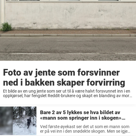
Foto av jente som forsvinner
ned i bakken skaper forvirring
Et bilde av en ung jente som ser ut til å være halvt forsvunnet inn i en
oppkjørsel, har fengslet Reddit-brukere og skapt en blanding av moro,
forvirring og intriger. Bildet, som deles av faren, ...
Bare 2 av 5 lykkes se hva bildet av
«mann som springer inn i skogen»
egentlig forestiller – kan du?
Ved første øyekast ser det ut som en mann som
er på vei inn i den snødekte skogen. Men se igjen
– for det kan se ut som en såkalt optisk illusjon!