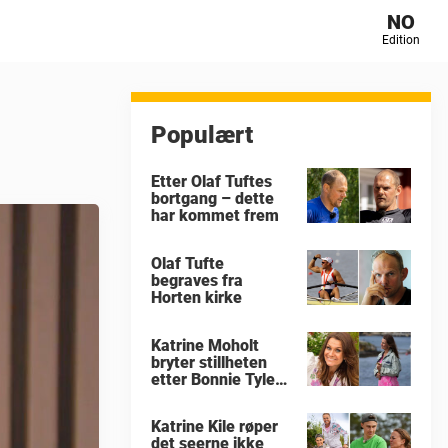
NO
Edition
Populært
Etter Olaf Tuftes
bortgang – dette
har kommet frem
Olaf Tufte
begraves fra
Horten kirke
Katrine Moholt
bryter stillheten
etter Bonnie Tylers
død
Katrine Kile røper
det seerne ikke