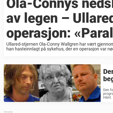
Ola-Connys neds
av legen – Ullare
operasjon: «Para
Ullared-stjernen Ola-Conny Wallgren har vært gjennom 
han hasteinnlagt på sykehus, der en operasjon var 
hvor nær ...
Der
beg
Den fo
progra
Hänt. 