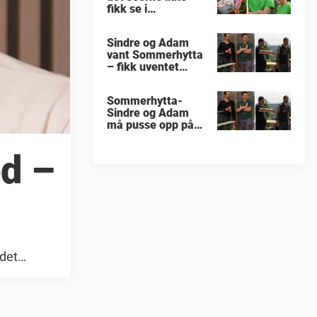
fikk se i
«Sommerhytta»
Sindre og Adam
vant Sommerhytta
– fikk uventet
beskjed
Sommerhytta-
Sindre og Adam
må pusse opp på
nytt
d –
 det