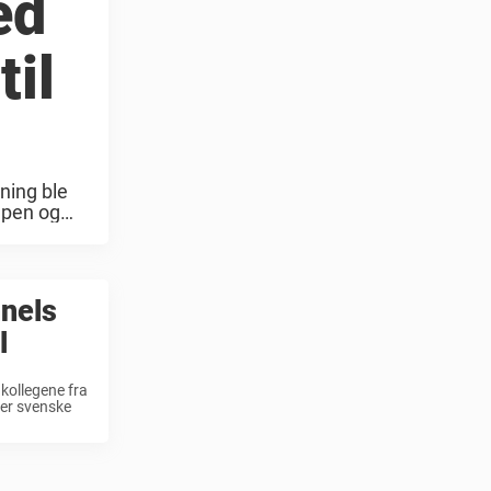
ed
til
ning ble
mpen og
nnels
l
 kollegene fra
ver svenske