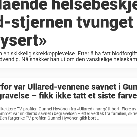
lående helsebeskj
d-stjernen tvunget 
lysert»
en skikkelig skrekkopplevelse. Etter å ha fått blodforgift
nødvendig. Nå snakker han ut om den vanskelige helseka
for var Ullared-vennene savnet i Gu
ravelse – fikk ikke tatt et siste farve
lkekjære TV-profilen Gunnel Hyvönen fra «Ullared» har gått bort. Flere av
mmet var imidlertid savnet i begravelsen – etter vedtak fra familien, skri
Den fargerike TV-profilen Gunnel Hyvönen gikk bort ...