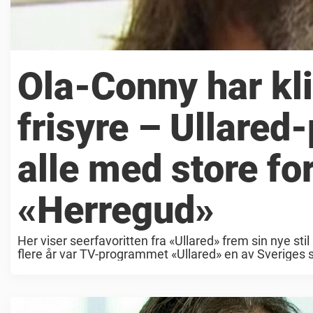
Ola-Conny har kli
frisyre – Ullared
alle med store fo
«Herregud»
Her viser seerfavoritten fra «Ullared» frem sin nye sti
flere år var TV-programmet «Ullared» en av Sveriges st