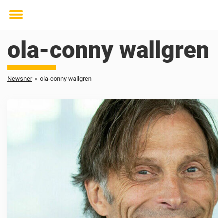
Toggle
menu
ola-conny wallgren
Newsner
»
ola-conny wallgren