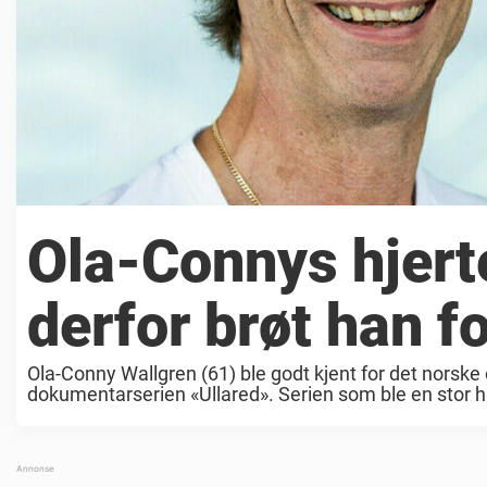
Ola-Connys hjert
derfor brøt han f
Ola-Conny Wallgren (61) ble godt kjent for det norske
dokumentarserien «Ullared». Serien som ble en stor hit
norske TV-programmet «Camp ...