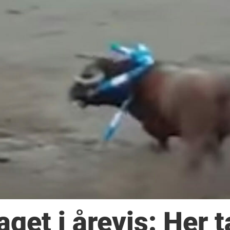
aget i årevis: Her t