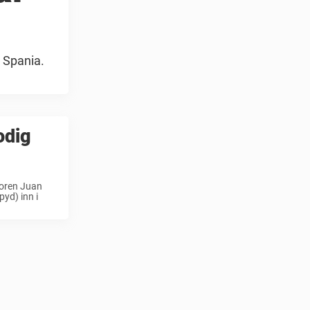
, Spania.
odig
doren Juan
pyd) inn i