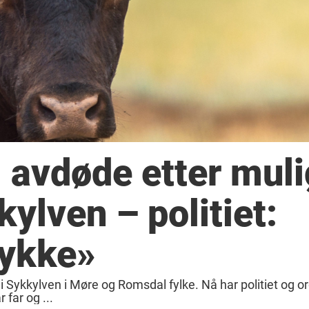
il avdøde etter mul
ylven – politiet:
lykke»
i Sykkylven i Møre og Romsdal fylke. Nå har politiet og or
far og ...