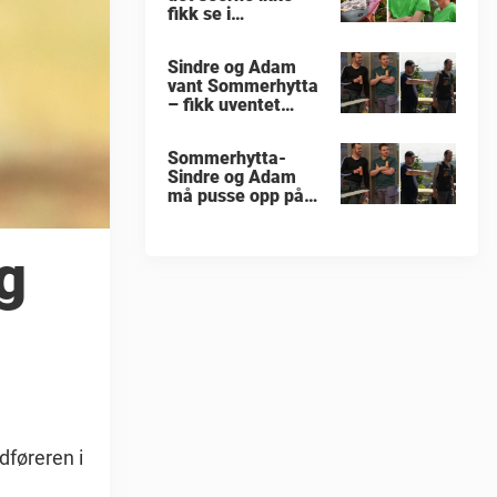
fikk se i
«Sommerhytta»
Sindre og Adam
vant Sommerhytta
– fikk uventet
beskjed
Sommerhytta-
Sindre og Adam
må pusse opp på
nytt
ig
dføreren i