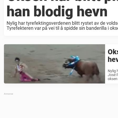
han blodig hevn
Nylig har tyrefektingsverdenen blitt rystet av de vo
Tyrefekteren var på vei til å spidde sin banderilla i o
Oks
he
Nylig 
José P
oksen 