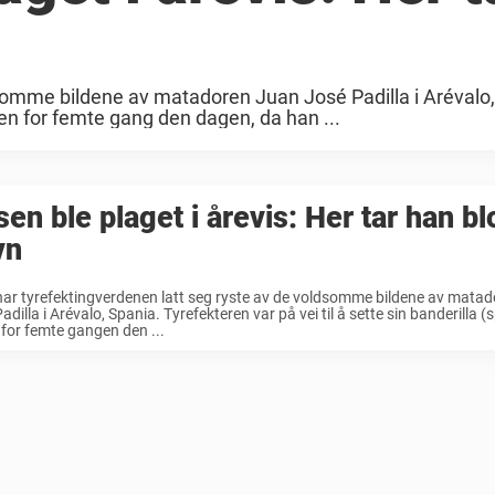
ldsomme bildene av matadoren Juan José Padilla i Arévalo
ksen for femte gang den dagen, da han ...
en ble plaget i årevis: Her tar han bl
vn
har tyrefektingverdenen latt seg ryste av de voldsomme bildene av mata
adilla i Arévalo, Spania. Tyrefekteren var på vei til å sette sin banderilla (s
for femte gangen den ...