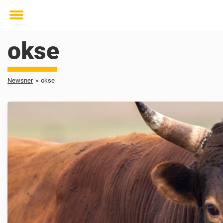
Toggle
menu
okse
Newsner
»
okse