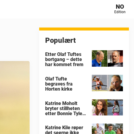
NO
Edition
Populært
Etter Olaf Tuftes
bortgang – dette
har kommet frem
Olaf Tufte
begraves fra
Horten kirke
Katrine Moholt
bryter stillheten
etter Bonnie Tylers
død
Katrine Kile røper
det seerne ikke