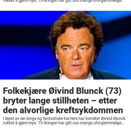
rukket å gjøre mye. 73-åringen har gitt oss mange uforglemmelige
øyeblikk på scenen. Kjent fra en rekke roller på både film, TV og ...
Folkekjære Øivind Blunck (73)
bryter lange stillheten – etter
den alvorlige kreftsykdommen
I løpet av sin lange og fantastiske karriere har komiker Øivind Blunck
rukket å gjøre mye. 73-åringen har gitt oss mange uforglemmelige
øyeblikk. Kjent fra en rekke roller på både film, TV og teaterscener, det