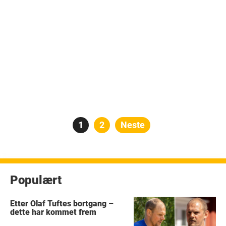
Posts
Side
1
Side
2
Neste
pagination
Populært
Etter Olaf Tuftes bortgang –
dette har kommet frem