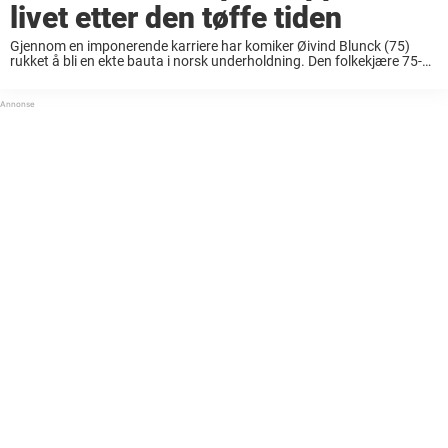
livet etter den tøffe tiden
Gjennom en imponerende karriere har komiker Øivind Blunck (75)
rukket å bli en ekte bauta i norsk underholdning. Den folkekjære 75-
åringen har servert oss latter, varme og uforglemmelige øyeblikk i
bøtter og spann. Enten det ...