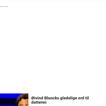
servert oss latter, varme og uforglemmelige
øyeblikk i bøtter og spann. Enten det er ...
Øivind Bluncks gledelige ord til
datteren