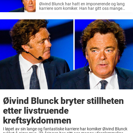
Øivind Blunck har hatt en imponerende og lang
karriere som komiker. Han har gitt oss mange
uforglemmelige øyeblikk på både film, TV og
teaterscener. Hans allsidige talent har gjort det
vanskelig å trekke frem én ...
Øivind Blunck bryter stillheten
etter livstruende
kreftsykdommen
I løpet av sin lange og fantastiske karriere har komiker Øivind Blunck