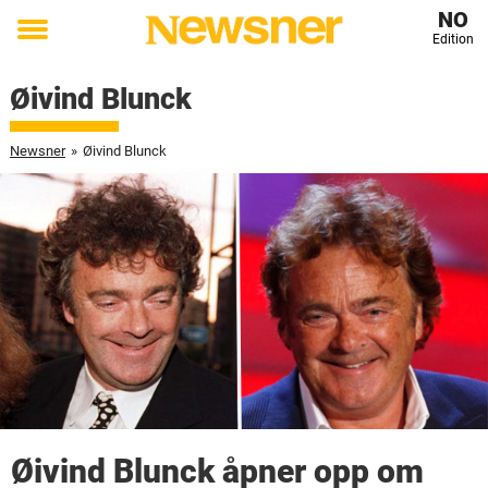
NO
Edition
Toggle
menu
Øivind Blunck
Newsner
»
Øivind Blunck
Øivind Blunck åpner opp om