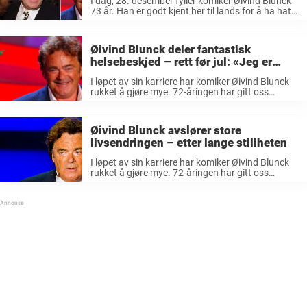
I dag, 28. desember fyller komiker Øivind Blunck
73 år. Han er godt kjent her til lands for å ha hatt
en rekke humoristiske roller på TV, i filmer og på
teaterscenen. I løpet av ...
Øivind Blunck deler fantastisk
helsebeskjed – rett før jul: «Jeg er
kreftfri»
I løpet av sin karriere har komiker Øivind Blunck
rukket å gjøre mye. 72-åringen har gitt oss
mange uforglemmelige øyeblikk. Kjent fra en
rekke roller på både film, TV og teaterscener, det
er vanskelig å ...
Øivind Blunck avslører store
livsendringen – etter lange stillheten
I løpet av sin karriere har komiker Øivind Blunck
rukket å gjøre mye. 72-åringen har gitt oss
mange uforglemmelige øyeblikk. Kjent fra en
rekke roller på både film, TV og teaterscener, det
er vanskelig å ...