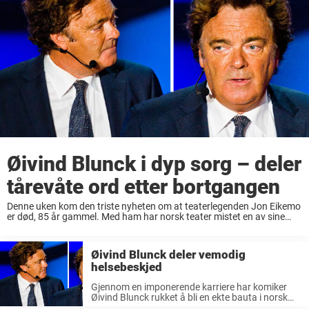
Øivind Blunck i dyp sorg – deler
tårevåte ord etter bortgangen
Denne uken kom den triste nyheten om at teaterlegenden Jon Eikemo
er død, 85 år gammel. Med ham har norsk teater mistet en av sine
mest folkekjære og markante stemmer. Med sitt varme nærvær og ...
Øivind Blunck deler vemodig
helsebeskjed
Gjennom en imponerende karriere har komiker
Øivind Blunck rukket å bli en ekte bauta i norsk
underholdning. Den folkekjære 74-åringen har