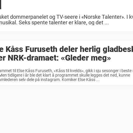
d
asket dommerpanelet og TV-seere i «Norske Talenter». I 
sikal. Seks spente talenter er klare, og det ...
e Kåss Furuseth deler herlig gladbes
ter NRK-dramaet: «Gleder meg»
mmet til Else Kåss Furuseth, «Kåss til kvelds», gikk i sju sesonger i beste
en tidligere i år ble det klart å programmet skulle legges det ned, kunne
mlederen selv dele på instagram. Komiker Else Kåss ...