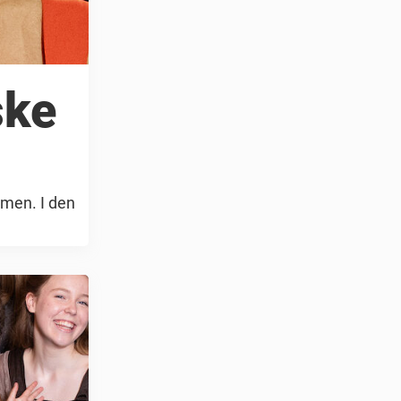
ske
rmen. I den