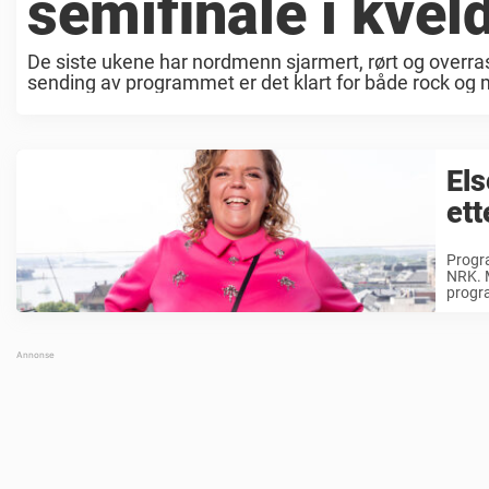
semifinale i kvel
De siste ukene har nordmenn sjarmert, rørt og overr
sending av programmet er det klart for både rock og mu
Els
et
Progra
NRK. M
progra