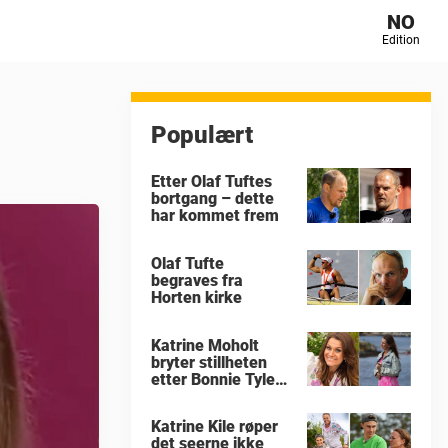
NO
Edition
Populært
Etter Olaf Tuftes
bortgang – dette
har kommet frem
Olaf Tufte
begraves fra
Horten kirke
Katrine Moholt
bryter stillheten
etter Bonnie Tylers
død
Katrine Kile røper
det seerne ikke