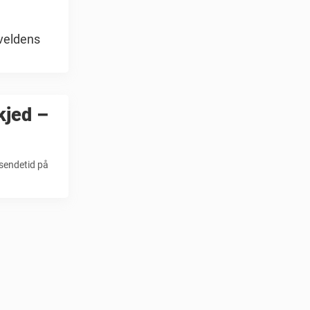
kveldens
kjed –
 sendetid på