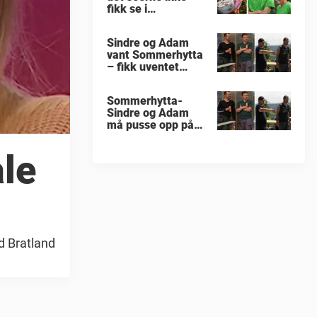
fikk se i
«Sommerhytta»
Sindre og Adam
vant Sommerhytta
– fikk uventet
beskjed
Sommerhytta-
Sindre og Adam
må pusse opp på
nytt
ale
d Bratland