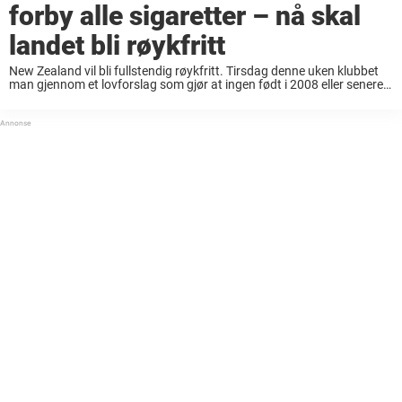
forby alle sigaretter – nå skal
landet bli røykfritt
New Zealand vil bli fullstendig røykfritt. Tirsdag denne uken klubbet
man gjennom et lovforslag som gjør at ingen født i 2008 eller senere
kan kjøpe sigaretter, rapporterer BBC. Ifølge NHI forårsaker bruk av
tobakk flere ...