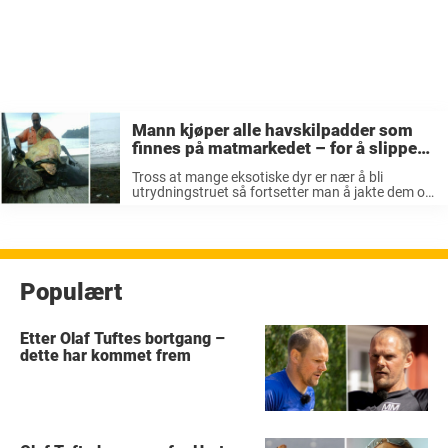
Mann kjøper alle havskilpadder som
finnes på matmarkedet – for å slippe
dem fri i havet
Tross at mange eksotiske dyr er nær å bli
utrydningstruet så fortsetter man å jakte dem og
selge dem som mat, pels eller klær. Takk og lov
finnes det de dyrevennene og ildsjelene som gjør
...
Populært
Etter Olaf Tuftes bortgang –
dette har kommet frem