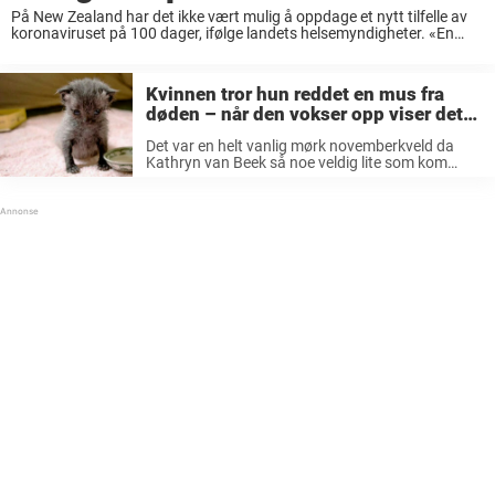
På New Zealand har det ikke vært mulig å oppdage et nytt tilfelle av
koronaviruset på 100 dager, ifølge landets helsemyndigheter. «En
viktig milepæl», sier administrerende direktør Ashley Bloomfield.
Situasjonen vedrørende Covid-19-pandemien er langt fra ...
Kvinnen tror hun reddet en mus fra
døden – når den vokser opp viser det
seg å være noe helt annet
Det var en helt vanlig mørk novemberkveld da
Kathryn van Beek så noe veldig lite som kom
krypende langs gate i Auckland, New Zealand.
Ved første øyekast klarte ikke kvinnen helt å se
hva det ...