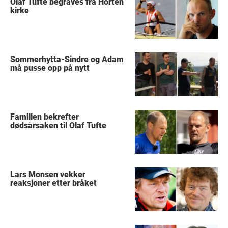
Olaf Tufte begraves fra Horten
kirke
Sommerhytta-Sindre og Adam
må pusse opp på nytt
Familien bekrefter
dødsårsaken til Olaf Tufte
Lars Monsen vekker
reaksjoner etter bråket