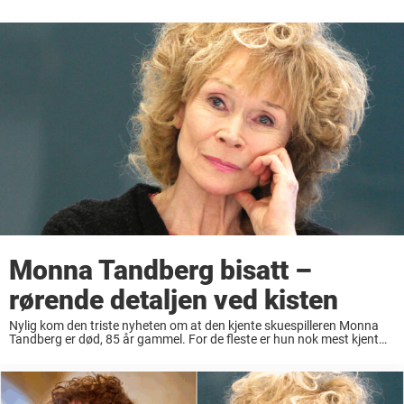
Monna Tandberg bisatt –
rørende detaljen ved kisten
Nylig kom den triste nyheten om at den kjente skuespilleren Monna
Tandberg er død, 85 år gammel. For de fleste er hun nok mest kjent
som Dronning Fjellrose i julekalenderne «Jul i Blåfjell» og «Jul ...