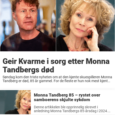
Geir Kvarme i sorg etter Monna
Tandbergs død
Søndag kom den triste nyheten om at den kjente skuespilleren Monna
Tandberg er død, 85 år gammel. For de fleste er hun nok mest kjent
som Dronning Fjellrose i julekalenderne «Jul i Blåfjell» og «Jul ...
Monna Tandberg 85 – rystet over
samboerens skjulte sykdom
Denne artikkelen ble opprinnelig skrevet i
anledning Monna Tandbergs 85-årsdag i 2024.
Hvil i fred. Fabelaktige Monna Tandberg er en av