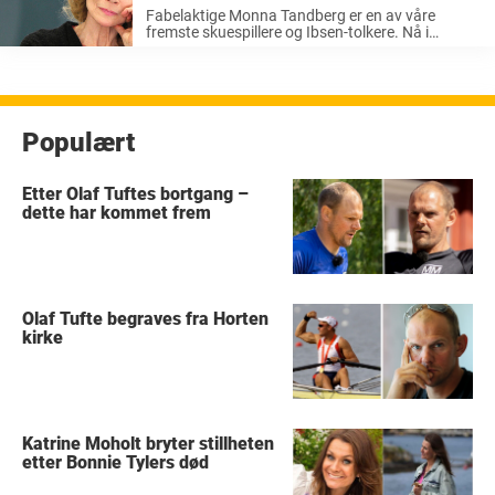
av dårlig samvittighet»
Fabelaktige Monna Tandberg er en av våre
fremste skuespillere og Ibsen-tolkere. Nå i
desember kan du se henne som «Dronning
Fjellrose» i den folkekjære NRK-julekalenderen
«Jul i Blåfjell» fra 1999. Serien er én av landets ...
Populært
Etter Olaf Tuftes bortgang –
dette har kommet frem
Olaf Tufte begraves fra Horten
kirke
Katrine Moholt bryter stillheten
etter Bonnie Tylers død