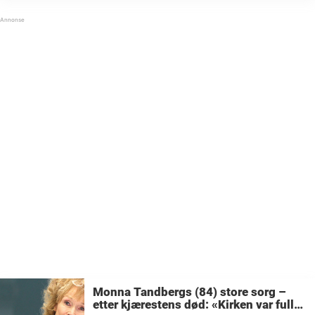
våre fremste skuespillere og Ibsen-tolkere. Nå i
desember kan du se henne som «Dronning ...
Monna Tandbergs (84) store sorg –
etter kjærestens død: «Kirken var full