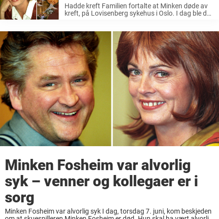
Hadde kreft Familien fortalte at Minken døde av
kreft, på Lovisenberg sykehus i Oslo. I dag ble det
også kjent hva artistens siste ord var. Det er
presten som skal ha formidlet hennes ord, i ...
Minken Fosheim var alvorlig
syk – venner og kollegaer er i
sorg
Minken Fosheim var alvorlig syk I dag, torsdag 7. juni, kom beskjeden
om at skuespilleren Minken Fosheim er død. Hun skal ha vært alvorlig