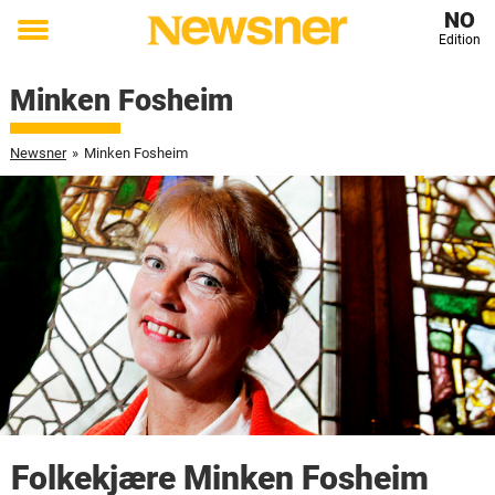
NO
Edition
Toggle
menu
Minken Fosheim
Newsner
»
Minken Fosheim
Folkekjære Minken Fosheim