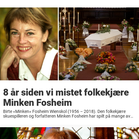
8 år siden vi mistet folkekjære
Minken Fosheim
Birte «Minken» Fosheim Wienskol (1956 – 2018). Den folkekjære
skuespilleren og forfatteren Minken Fosheim har spilt på mange av
landets store scener, men du har nok også sett henne i utallige
humorserier for blant annet NRK. ...