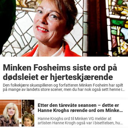
Minken Fosheims siste ord på
dødsleiet er hjerteskjærende
Den folkekjære skuespilleren og forfatteren Minken Fosheim har spilt
på mange av landets store scener, men du har nok også sett henne i
utallige humorserier for blant annet NRK. I dag skulle den folkekjære
Fosheim ...
Etter den tårevåte seansen – dette er
Hanne Kroghs rørende ord om Minken
Fosheim
Hanne Kroghs ord til Minken VG melder at
artisten Hanne Krogh også var i bisettelsen, hun
kom med én rørende setning om Minken