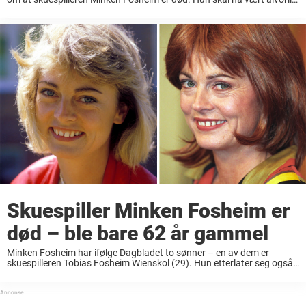
syk før hun i dag gikk bort på Lovisenberg sykehus. Hun døde ...
Skuespiller Minken Fosheim er
død – ble bare 62 år gammel
Minken Fosheim har ifølge Dagbladet to sønner – en av dem er
skuespilleren Tobias Fosheim Wienskol (29). Hun etterlater seg også
ektemannen André Wienskol. VG skriver at hun døde natt til torsdag
på Lovisenberg sykehus etter ...