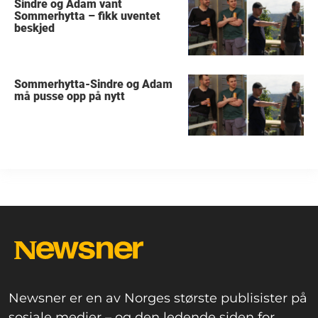
Sindre og Adam vant
Sommerhytta – fikk uventet
beskjed
Sommerhytta-Sindre og Adam
må pusse opp på nytt
Newsner er en av Norges største publisister på
sosiale medier – og den ledende siden for