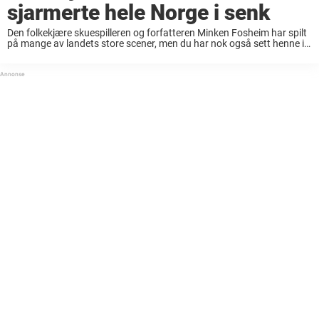
sjarmerte hele Norge i senk
Den folkekjære skuespilleren og forfatteren Minken Fosheim har spilt
på mange av landets store scener, men du har nok også sett henne i
utallige humorserier for blant annet NRK. Skuespilleren døde kun 62
år gammel ...