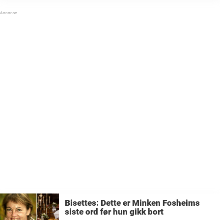
Fosheim. – Jeg kommer til å savne henne resten
av livet, sa ...
Bisettes: Dette er Minken Fosheims
siste ord før hun gikk bort