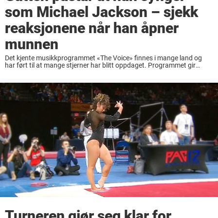
som Michael Jackson – sjekk
reaksjonene når han åpner
munnen
Det kjente musikkprogrammet «The Voice» finnes i mange land og
har ført til at mange stjerner har blitt oppdaget. Programmet gir
vanlige mennesker en mulighet for å vise seg frem for verden og
forhåpentligvis få ...
Turneren gjør seg klar for