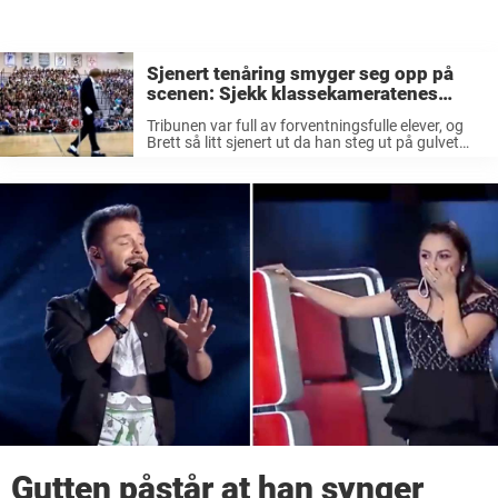
Sjenert tenåring smyger seg opp på
scenen: Sjekk klassekameratenes
reaksjoner når han begynner å danse
Tribunen var full av forventningsfulle elever, og
Brett så litt sjenert ut da han steg ut på gulvet
med hundrevis av øyne rettet mot seg. Men så
fort Brett ble litt varm i trøya, forandret ...
Gutten påstår at han synger