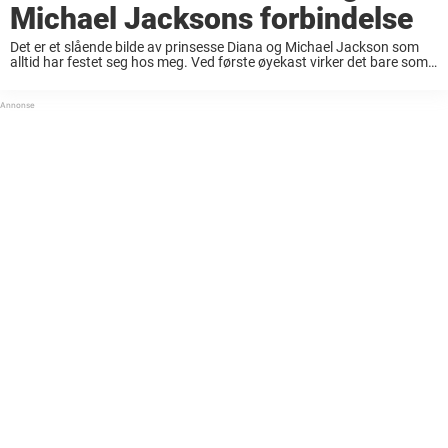
Michael Jacksons forbindelse
Det er et slående bilde av prinsesse Diana og Michael Jackson som
alltid har festet seg hos meg. Ved første øyekast virker det bare som
et øyeblikk mellom to legender, men hvis man graver litt ...