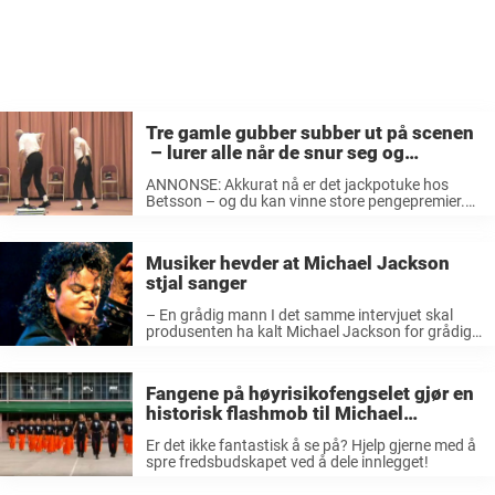
Tre gamle gubber subber ut på scenen
– lurer alle når de snur seg og
musikken starter
ANNONSE: Akkurat nå er det jackpotuke hos
Betsson – og du kan vinne store pengepremier.
Fra 28. februar til 4. mars kan man delta i fem
cash races hver dag. Samtlige har en jackpot på
...
Musiker hevder at Michael Jackson
stjal sanger
– En grådig mann I det samme intervjuet skal
produsenten ha kalt Michael Jackson for grådig.
Quincy hevder at en mann ved navn Greg
Phillinganes skrev deler av «Don’t Stop Til You
Get Enough» og ...
Fangene på høyrisikofengselet gjør en
historisk flashmob til Michael
Jacksons «Thriller»
Er det ikke fantastisk å se på? Hjelp gjerne med å
spre fredsbudskapet ved å dele innlegget!