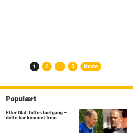
Posts
Side
1
Side
2
…
Side
5
Neste
pagination
Populært
Etter Olaf Tuftes bortgang –
dette har kommet frem