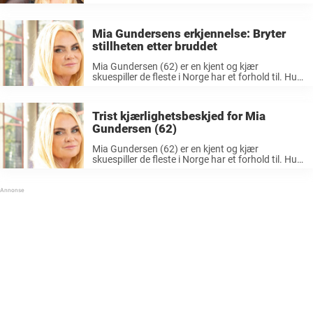
karriere bak seg, og vi har sett hun både på TV-
skjermen og teaterscenen. Hun er en av ...
Mia Gundersens erkjennelse: Bryter
stillheten etter bruddet
Mia Gundersen (62) er en kjent og kjær
skuespiller de fleste i Norge har et forhold til. Hun
er en av Norges største scenedronninger som har
vært i rampelyset i en årrekke, kanskje spesielt
som dommer ...
Trist kjærlighetsbeskjed for Mia
Gundersen (62)
Mia Gundersen (62) er en kjent og kjær
skuespiller de fleste i Norge har et forhold til. Hun
er en av Norges største scenedronninger som har
vært i rampelyset i en årrekke, kanskje spesielt
som dommer ...