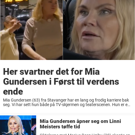
Her svartner det for Mia
Gundersen i Først til verdens
ende
Mia Gundersen (63) fra Stavanger har en lang og frodig karriere bak
seg. Vi har sett hun både på TV-skjermen og teaterscenen. Hun er en
av Norges største scenedronninger som har vært i rampelyset i en ...
Mia Gundersen åpner seg om Linni
Meisters tøffe tid