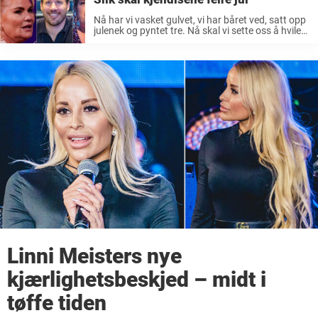
Nå har vi vasket gulvet, vi har båret ved, satt opp
julenek og pyntet tre. Nå skal vi sette oss å hvile
og puste på en stund, synges det i Alf Prøysens
«Julekveldsvise». Ja, det ...
Linni Meisters nye
kjærlighetsbeskjed – midt i
tøffe tiden