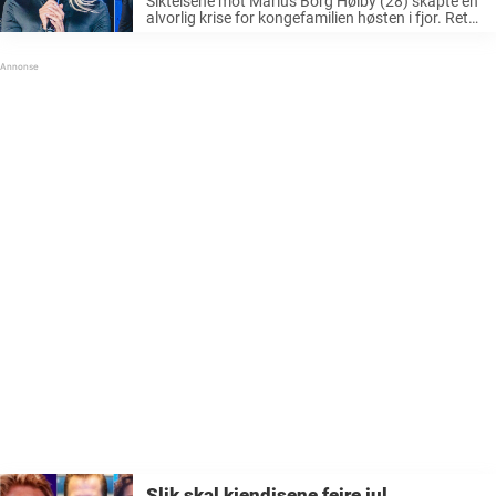
Siktelsene mot Marius Borg Høiby (28) skapte en
alvorlig krise for kongefamilien høsten i fjor. Rett
før prinsesse Märtha Louises bryllup ble han
siktet for vold mot sin daværende kjæreste, og
saken har siden utviklet ...
Slik skal kjendisene feire jul