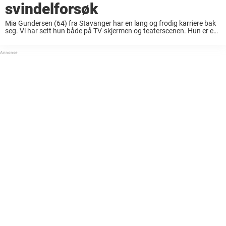
svindelforsøk
Mia Gundersen (64) fra Stavanger har en lang og frodig karriere bak
seg. Vi har sett hun både på TV-skjermen og teaterscenen. Hun er en
av Norges største scenedronninger som har vært i rampelyset i en ...