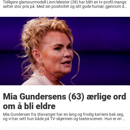
Tidligere glamourmodell Linni Meister (38) har blitt en tv-profil mange
setter stor pris på. Med sin positivitet og sitt gode humør, gjennom de
mange reality-programmene hun har vært med på, blir man alltid glad
av å ...
Mia Gundersens (63) ærlige ord
om å bli eldre
Mia Gundersen fra Stavanger har en lang og frodig karriere bak seg,
og vi har sett hun både på TV-skjermen og teaterscenen. Hun er en av
Norges største scenedronninger som har vært i rampelyset i ...