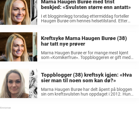
Marna Haugen Burøe med trist
beskjed: «Svulsten større enn antatt»
I et blogginnlegg torsdag ettermiddag forteller
Haugen Burøe om hennes helsetilstand. Etter
gjentatte besøk på sykehuset har hun fått svar
på hvor alvorlig situasjonen hennes er. LES
OGSÅ: Kreftsyke Marna Haugen Burøe (38) har
Kreftsyke Marna Haugen Burøe (38)
tatt ...
har tatt nye prøver
Marna Haugen Burøe er for mange mest kjent
som «Komikerfrue». Toppbloggeren er gift med
den mye omtalte komikeren Ørjan Burøe, og
innimellom dukker hun opp på ulike
underholdningsprogram/tv-program. Hun har
Toppblogger (38) kreftsyk igjen: «Hva
blant annet vært med i ...
sier man til noen som kan dø?»
Marna Haugen Burøe har delt åpent på bloggen
sin om kreftsvulsten hun oppdaget i 2012. Hun
trodde hun ventet sitt andre barn, men realiteten
var en helt annen. På ultralydundersøkelsen ble
det klart at det ...