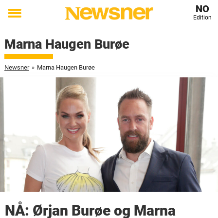
NO
Edition
Toggle
menu
Marna Haugen Burøe
Newsner
»
Marna Haugen Burøe
NÅ: Ørjan Burøe og Marna