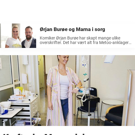
Ørjan Burøe og Marna i sorg
Komiker Ørjan Burøe har skapt mange ulike
overskrifter. Det har vært alt fra Metoo-anklager
til en herlig dans med sønnen – som gikk viralt og
tok verden med storm. Kona, Marna Haugen
Burøe, har også ...