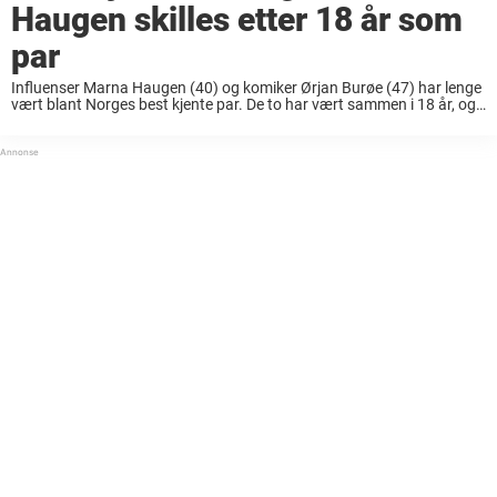
Haugen skilles etter 18 år som
par
Influenser Marna Haugen (40) og komiker Ørjan Burøe (47) har lenge
vært blant Norges best kjente par. De to har vært sammen i 18 år, og
gift i 8 av disse. Men nå er det ...