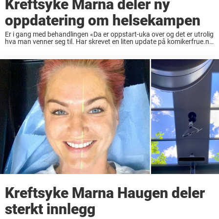
Kreftsyke Marna deler ny
oppdatering om helsekampen
Er i gang med behandlingen «Da er oppstart-uka over og det er utrolig
hva man venner seg til. Har skrevet en liten update på komikerfrue.no
og bretter opp ermene for ei ny uke ?», skriver ...
Kreftsyke Marna Haugen deler
sterkt innlegg