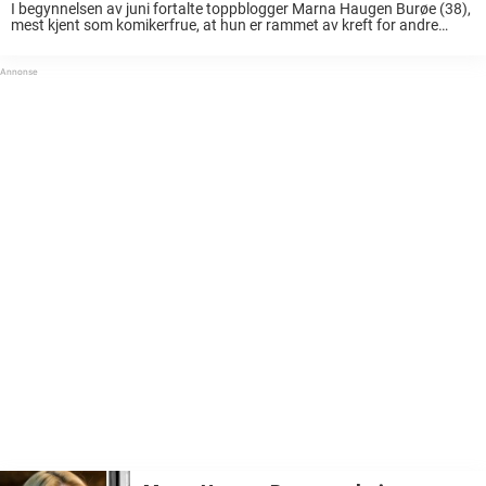
I begynnelsen av juni fortalte toppblogger Marna Haugen Burøe (38),
mest kjent som komikerfrue, at hun er rammet av kreft for andre
gang.– Det er kjempevanskelig å skrive dette. For da blir det liksom
sant, ...