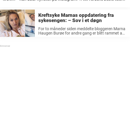
fra Radiumhospitalet i går, så det ble eneste røret jeg legger på i
nærmeste ...
Kreftsyke Marnas oppdatering fra
sykesengen: – Sov i et døgn
For to måneder siden meddelte bloggeren Marna
Haugen Burøe for andre gang er blitt rammet av
kreft. Hun skulle vært på kontroll for to år siden,
etter hennes forrige kreftbehandling. Det ble ikke
gjort før i vår, ...