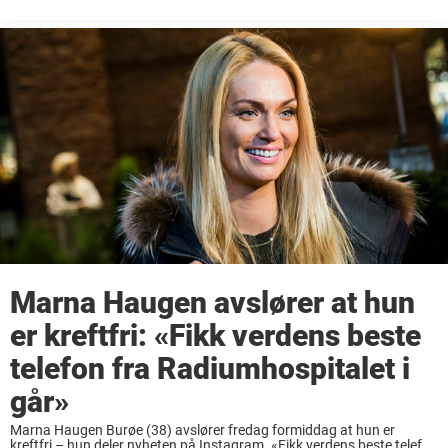
har deltatt på en rekke reality-programmer opp gjennom årene og har
på den måten ...
Marna Haugen avslører at hun
er kreftfri: «Fikk verdens beste
telefon fra Radiumhospitalet i
går»
Marna Haugen Burøe (38) avslører fredag formiddag at hun er
kreftfri – hun deler nyheten på Instagram. «Fikk verdens beste telefon