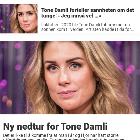
Tone Damli forteller sannheten om det
tunge: «Jeg innså vel …»
I oktober i 2020 ble Tone Damli tobarnsmor da
sønnen kom til verden. Artisten hadde i tida før
fødselen delt flere innlegg i sosiale medier, om det
å være gravid og alt det bringer med ...
Ny nedtur for Tone Damli
Det er ikke til å komme fra at man i år og i fjor har hatt større
utfordringer enn vanlig. Coronapandemien har gjort hverdagen