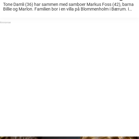
Tone Damli (36) har sammen med samboer Markus Foss (42), barna
Billie og Marlon. Familien bor i en villa på Blommenholm i Bærum. I
september delte artisten en oppdatering om kjærlighetslivet sitt i
podcasten «Ida med hjertet ...