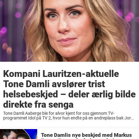
Kompani Lauritzen-aktuelle
Tone Damli avslører trist
helsebeskjed – deler ærlig bilde
direkte fra senga
Tone Damli Aaberge ble for alvor kjent for oss gjennom TV-
programmet Idol på TV 2, hvor hun endte på en andreplass bak Jorun
Stiansen. Selv om den unge jenta fra Sogndal ikke gikk av med ...
Tone Damlis nye beskjed med Markus