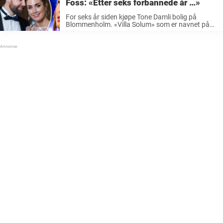
Foss: «Etter seks forbannede år …»
For seks år siden kjøpe Tone Damli bolig på
Blommenholm. «Villa Solum» som er navnet på
boligen, har skapt mye frustrasjon for paret, som
nå også er tobarnsforeldre. Omtrent halvannet
år etter at de hadde ...