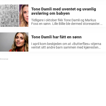
Instagram den gangen. Navnet på den lille ble
avslørt av et herlig bilde ...
Tone Damli med uventet og uvanlig
avsløring om babyen
Tidligere i oktober fikk Tone Damli og Markus
Foss en sønn. Lille Billie ble dermed storesøster.
«10.10.2020 Vi er nyforelska», skrev Tone Damli
på Instagram da hun avslørte at babyen endelig
hadde meldt sin ankomst. Siden ...
Tone Damli har fått en sønn
I april kom beskjeden om at «Butterflies»-stjerna
ventet sitt andre barn sammen med kjæresten
Markus Foss. Fra før av har Damli og Foss en
datter sammen, lille Billie. Nå har Tone Damli født,
og er ...