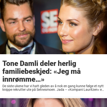
Tone Damli deler herlig
familiebeskjed: «Jeg må
innrømme…»
De siste ukene har vi hatt gleden av å nok en gang kunne følge et nytt
knippe rekrutter ute på Setnesmoen. Jada – «Kompani Lauritzen» er i
full sving og vi har allerede rukket å ...