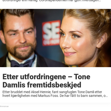
hardere for veldig mange. Flere har også slitt med karrieren sin, ...
Etter utfordringene – Tone
Damlis fremtidsbeskjed
Etter bruddet med Aksel Hennie, fant sangfuglen Tone Damli etter
hvert kjærligheten med Markus Foss. De har fått to barn sammen, og
tar man en titt på sosiale medier, ser det ut til at lykken ...