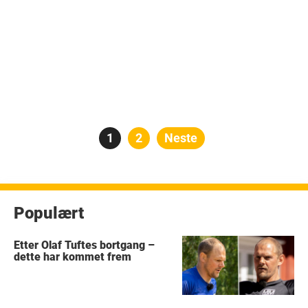
Posts
Side
1
Side
2
Neste
pagination
Populært
Etter Olaf Tuftes bortgang –
dette har kommet frem