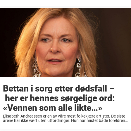
Maries manager Marie Dimberg. Tirsdag mottok vi den forferdelige
beskjeden om at artisten ...
Bettan i sorg etter dødsfall –
her er hennes sørgelige ord:
«Vennen som alle likte…»
Elisabeth Andreassen er en av våre mest folkekjære artister. De siste
årene har ikke vært uten utfordringer: Hun har mistet både foreldrene
og ektemannen. Heldigvis fant Elisabeth Andreassen kjærligheten på
nytt, og hun ser ut ...