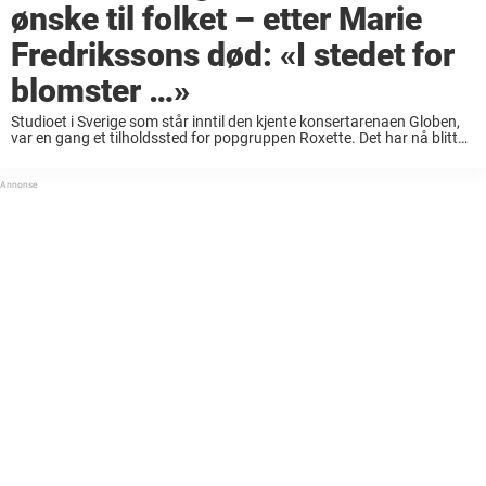
ønske til folket – etter Marie
Fredrikssons død: «I stedet for
blomster …»
Studioet i Sverige som står inntil den kjente konsertarenaen Globen,
var en gang et tilholdssted for popgruppen Roxette. Det har nå blitt
en minneplass for fans som ønsker å hedre avdøde Marie
Fredriksson. Men den ...