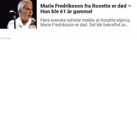
Marie Fredriksson fra Roxette er død –
Hun ble 61 år gammel
Flere svenske nyheter melder at Roxette-stjerna,
Marie Fredriksson er død. Det blir bekreftet av
svenske Aftonbladet, som skal ha mottatt
beskjeden fra managmentet hennes i en
pressemelding. «Det er med stor sorg at vi må ...