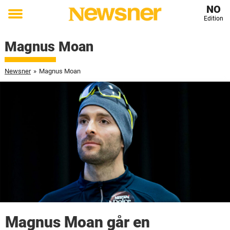
NO
Edition
Toggle
menu
Magnus Moan
Newsner
»
Magnus Moan
Magnus Moan går en