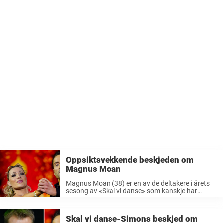
Oppsiktsvekkende beskjeden om
Magnus Moan
Magnus Moan (38) er en av de deltakere i årets
sesong av «Skal vi danse» som kanskje har
overrasket aller mest. Allerede i første program
av Skal vi danse imponerte han seerne og
dommerpanelet med ...
Skal vi danse-Simons beskjed om