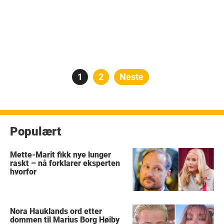
Posts
Side
1
Side
2
Neste
pagination
Populært
Mette-Marit fikk nye lunger
raskt – nå forklarer eksperten
hvorfor
Nora Hauklands ord etter
dommen til Marius Borg Høiby