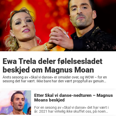
Ewa Trela deler følelsesladet
beskjed om Magnus Moan
Årets sesong av «Skal vi danse» er omsider over, og WOW – for en
sesong det har vært. Ikke bare har den vært proppfull av genuin
danseglede – vi har sett talent, vi har blitt ...
Etter Skal vi danse-nedturen – Magnus
Moans beskjed
For en sesong av «Skal vi danse» det har vært i
år. 2021 har virkelig ikke skuffet oss, på noen
måte. Skal vi danse-sesongen har vært så