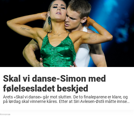
Skal vi danse-Simon med
følelsesladet beskjed
Årets «Skal vi danse» går mot slutten. De to finaleparene er klare, og
på lørdag skal vinnerne kåres. Etter at Siri Avlesen-Østli måtte innse
at eventyret var over forrige lørdag, er det kun to par ...