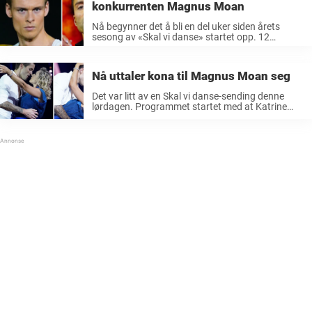
konkurrenten Magnus Moan
Nå begynner det å bli en del uker siden årets
sesong av «Skal vi danse» startet opp. 12
håpefulle kjendiser var klare for å vise det de var
gode for på parketten, og vi i ...
Nå uttaler kona til Magnus Moan seg
Det var litt av en Skal vi danse-sending denne
lørdagen. Programmet startet med at Katrine
Moholt og Anders Hoff måtte meddele den triste
beskjeden om at Anniken Jørgensen dessverre
hadde trukket seg. Anniken hadde pådratt ...