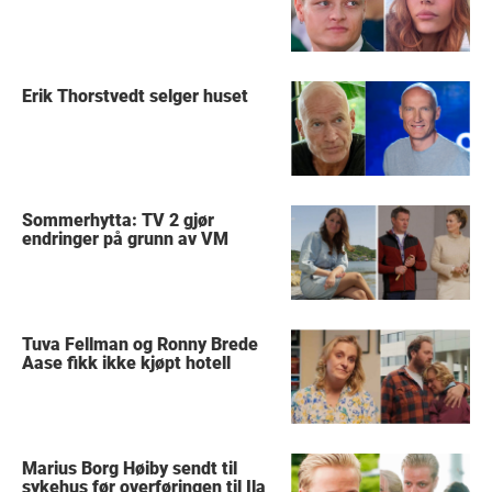
Erik Thorstvedt selger huset
Sommerhytta: TV 2 gjør
endringer på grunn av VM
Tuva Fellman og Ronny Brede
Aase fikk ikke kjøpt hotell
Marius Borg Høiby sendt til
sykehus før overføringen til Ila