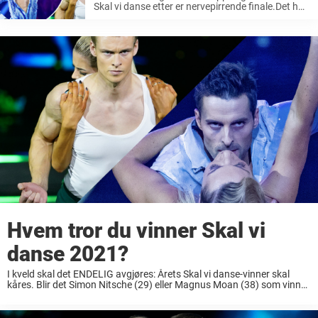
Skal vi danse etter er nervepirrende finale.Det har
vært litt av en Skal vi danse-sesong – spenningen
har vært til å ta og føle på.Aldri før har ...
Hvem tror du vinner Skal vi
danse 2021?
I kveld skal det ENDELIG avgjøres: Årets Skal vi danse-vinner skal
kåres. Blir det Simon Nitsche (29) eller Magnus Moan (38) som vinner
Skal vi danse 2021? Blir det sportsankeret eller idrettsutøveren? Det
skal publikum, ...