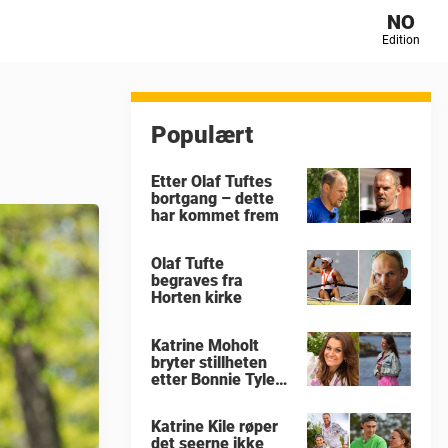
NO
Edition
Populært
Etter Olaf Tuftes
bortgang – dette
har kommet frem
Olaf Tufte
begraves fra
Horten kirke
Katrine Moholt
bryter stillheten
etter Bonnie Tylers
død
Katrine Kile røper
det seerne ikke