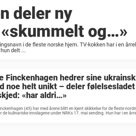
n deler ny
: «skummelt og…»
ingsnavn i de fleste norske hjem. TV-kokken har i en årr
 hun delt ...
e Finckenhagen hedrer sine ukrainsk
 noe helt unikt – deler følelsesladet
kjed: «har aldri…»
inckenhagen (45) har med årene blitt en kjent skikkelse for de fleste nordm
r de kulinariske innslagene under NRKs 17. mai sending. Hun har i en årr