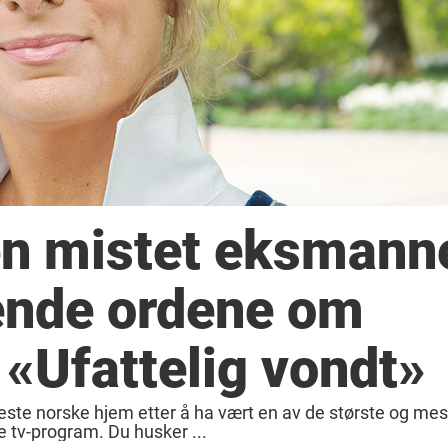
en mistet eksmann
ende ordene om
 «Ufattelig vondt»
este norske hjem etter å ha vært en av de største og mest
ike tv-program. Du husker ...