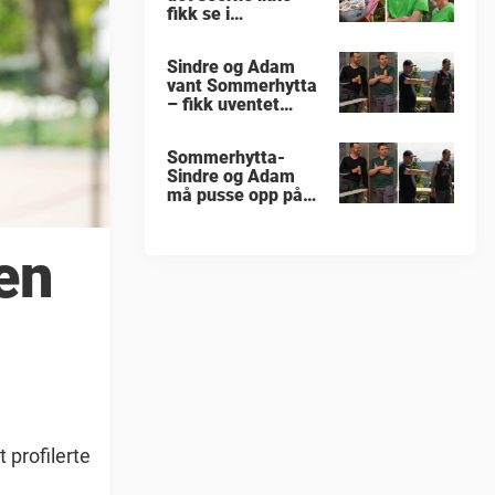
fikk se i
«Sommerhytta»
Sindre og Adam
vant Sommerhytta
– fikk uventet
beskjed
Sommerhytta-
Sindre og Adam
må pusse opp på
nytt
en
 profilerte