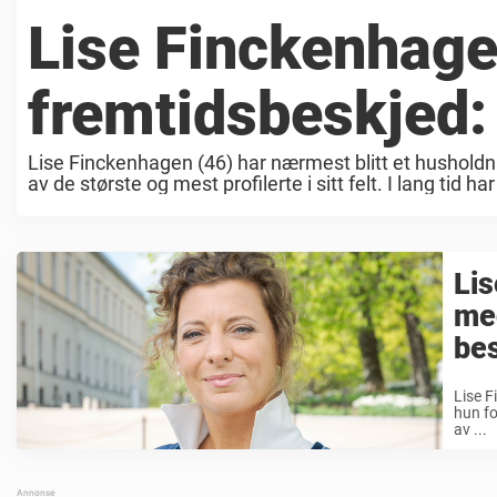
Lise Finckenhage
fremtidsbeskjed
Lise Finckenhagen (46) har nærmest blitt et husholdn
av de største og mest profilerte i sitt felt. I lang tid har
Lis
med
bes
Lise F
hun fo
av ...