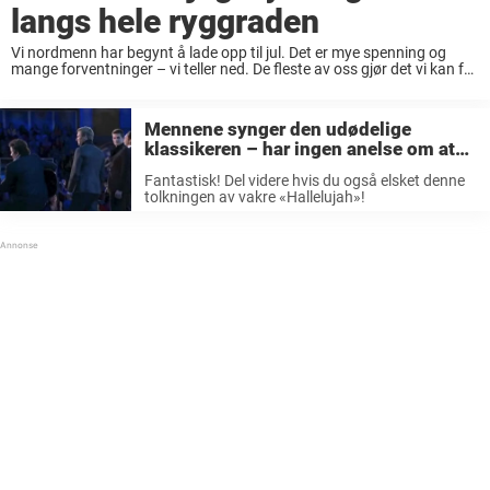
langs hele ryggraden
Vi nordmenn har begynt å lade opp til jul. Det er mye spenning og
mange forventninger – vi teller ned. De fleste av oss gjør det vi kan for
å komme i skikkelig god julestemning, ...
Mennene synger den udødelige
klassikeren – har ingen anelse om at
legenden står rett bak dem
Fantastisk! Del videre hvis du også elsket denne
tolkningen av vakre «Hallelujah»!