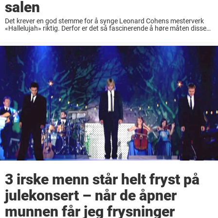
salen
Det krever en god stemme for å synge Leonard Cohens mesterverk
«Hallelujah» riktig. Derfor er det så fascinerende å høre måten disse
fire barna har lyktes med å trollbinde en hel arena i den russiske ...
3 irske menn står helt fryst på
julekonsert – når de åpner
munnen får jeg frysninger