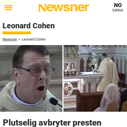
NO
Edition
Toggle
menu
Leonard Cohen
Newsner
»
Leonard Cohen
Plutselig avbryter presten