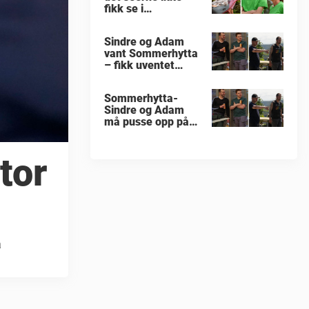
fikk se i
«Sommerhytta»
Sindre og Adam
vant Sommerhytta
– fikk uventet
beskjed
Sommerhytta-
Sindre og Adam
må pusse opp på
nytt
tor
a