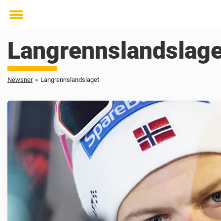
Toggle
menu
Langrennslandslage
Newsner
»
Langrennslandslaget