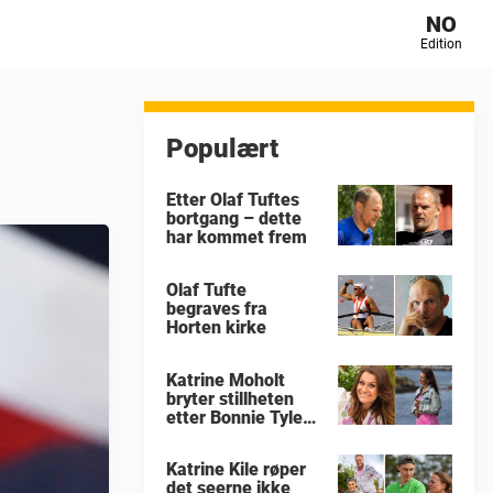
NO
Edition
Populært
Etter Olaf Tuftes
bortgang – dette
har kommet frem
Olaf Tufte
begraves fra
Horten kirke
Katrine Moholt
bryter stillheten
etter Bonnie Tylers
død
Katrine Kile røper
det seerne ikke