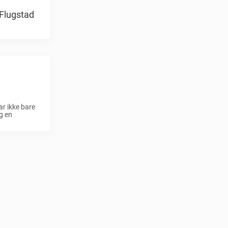
 Flugstad
ar ikke bare
g en