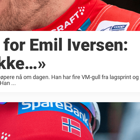
for Emil Iversen:
ikke…»
øpere nå om dagen. Han har fire VM-gull fra lagsprint og s
 Han ...