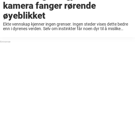
kamera fanger rørende
øyeblikket
Ekte vennskap kjenner ingen grenser. Ingen steder vises dette bedre
enn i dyrenes verden. Selv om instinkter får noen dyr til å mislike
hverandre – og i mange tilfeller til og med jakte på hverandre, ...