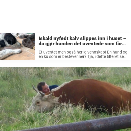
Iskald nyfødt kalv slippes inn i huset –
da gjør hunden det uventede som får
familien til å agere umiddelbart
Et uventet men også herlig vennskap! En hund og
en ku som er bestevenner? Tja, i dette tilfellet ser
det ut til å være akkurat sånn. Denne kalven ble
født på valentinsdagen midt i en ...