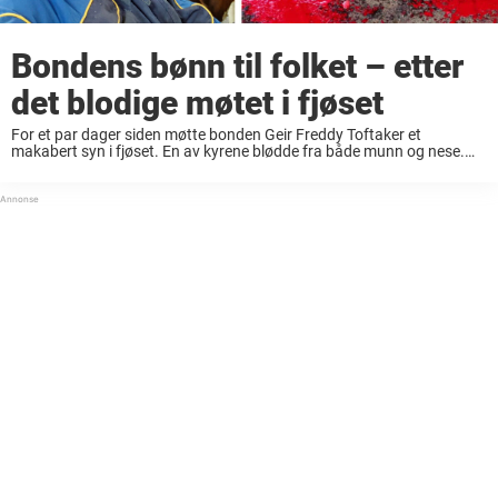
Bondens bønn til folket – etter
det blodige møtet i fjøset
For et par dager siden møtte bonden Geir Freddy Toftaker et
makabert syn i fjøset. En av kyrene blødde fra både munn og nese.
Det var så alvorlig at den måtte nødslaktes. Det var femte ...