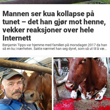
Mannen ser kua kollapse på
tunet – det han gjør mot henne,
vekker reaksjoner over hele
Internett
Benjamin Tipps var hjemme med familien på morsdagen 2017 da han
så en ku i nærheten. Sakte nærmet han seg dyret, som så ut til å være
i smerte. Det viste seg at kua var ...