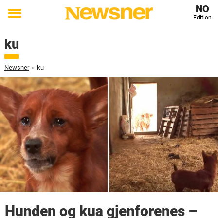
NO
Edition
Toggle
menu
ku
Newsner
»
ku
Hunden og kua gjenforenes –