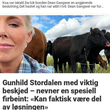
Kua var iskald.Da tok bonden Dean Gangwer en avgjørende
beslutning.Det hastet og han var aldri i tvil. Dean Gangwer var for
noen år siden med på noe ganske så dramatisk på sin gård i
Indianapolis, ...
Gunhild Stordalen med viktig
beskjed – nevner en spesiell
firbeint: «Kan faktisk være del
av løsningen»