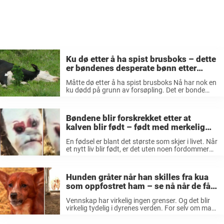
Ku dø etter å ha spist brusboks – dette
er bøndenes desperate bønn etter
tragedien…
Måtte dø etter å ha spist brusboks Nå har nok en
ku dødd på grunn av forsøpling. Det er bonde
Tore Mads Holte fra Hvaler som opplyser om
hendelsen overfor NRK. Han måtte i helgen ...
Bøndene blir forskrekket etter at
kalven blir født – født med merkelig
detalj
En fødsel er blant det største som skjer i livet. Når
et nytt liv blir født, er det uten noen fordommer
eller erfaringer som det lille individet skal møte i
en helt ny verden. Da ...
Hunden gråter når han skilles fra kua
som oppfostret ham – se nå når de får
klemme hverandre igjen
Vennskap har virkelig ingen grenser. Og det blir
virkelig tydelig i dyrenes verden. For selv om man
pleier å si at hunder og katter ikke aldri kommer
overens, så finnes det utallige andre eksempler