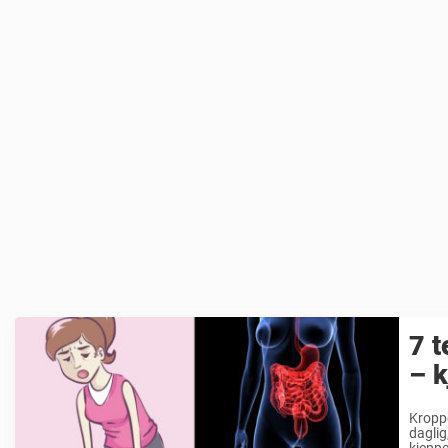
7 t
– k
Kroppe
daglig
kjepper