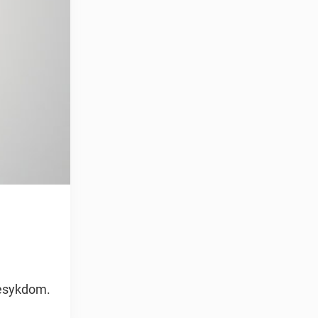
æresykdom.