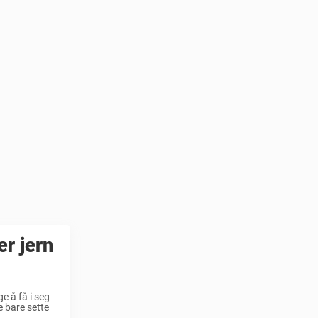
er jern
e å få i seg
e bare sette