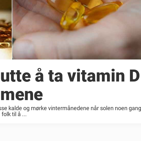
lutte å ta vitamin D
omene
lt i disse kalde og mørke vintermånedene når solen noen gang
lk til å ...