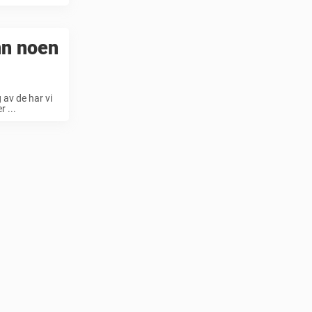
nn noen
 av de har vi
r ...