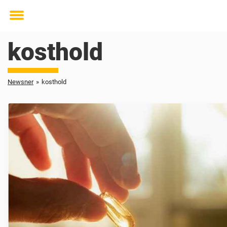
Toggle
menu
kosthold
Newsner
»
kosthold