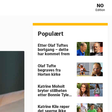
NO
Edition
Populært
Etter Olaf Tuftes
bortgang – dette
har kommet frem
Olaf Tufte
begraves fra
Horten kirke
Katrine Moholt
bryter stillheten
etter Bonnie Tylers
død
Katrine Kile røper
det seerne ikke