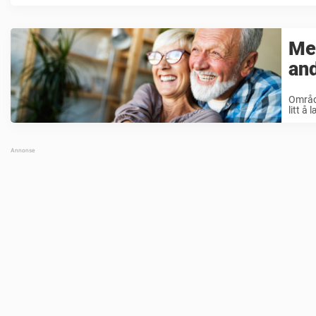
Men
and
Område
litt å 