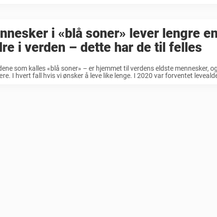
nesker i «blå soner» lever lengre e
re i verden – dette har de til felles
ne som kalles «blå soner» – er hjemmet til verdens eldste mennesker, og
lære. I hvert fall hvis vi ønsker å leve like lenge. I 2020 var forventet levealde