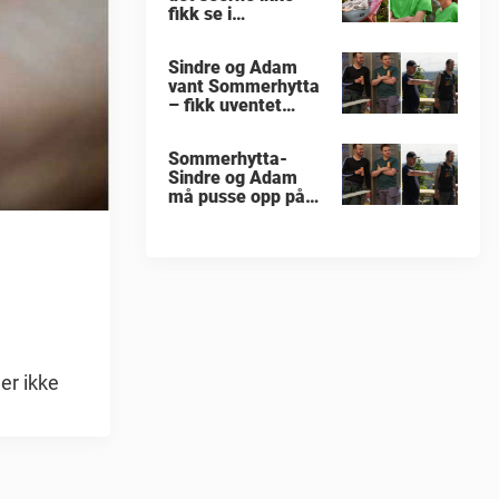
fikk se i
«Sommerhytta»
Sindre og Adam
vant Sommerhytta
– fikk uventet
beskjed
Sommerhytta-
Sindre og Adam
må pusse opp på
nytt
er ikke