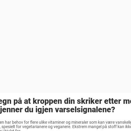
egn på at kroppen din skriker etter m
jenner du igjen varselsignalene?
n har behov for flere ulike vitaminer og mineraler som kan være vanskelig
, spesielt for vegetarianere og veganere. Ekstrem mangel på stoff kan ikk
 i hjulet for ...