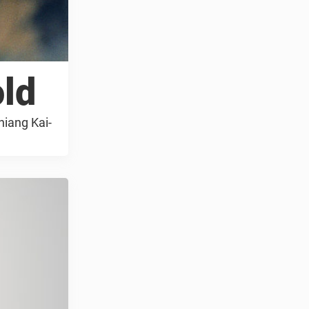
ld
hiang Kai-