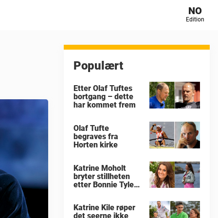
NO
Edition
Populært
Etter Olaf Tuftes
bortgang – dette
har kommet frem
Olaf Tufte
begraves fra
Horten kirke
Katrine Moholt
bryter stillheten
etter Bonnie Tylers
død
Katrine Kile røper
det seerne ikke