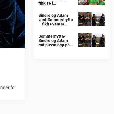
fikk se i
«Sommerhytta»
Sindre og Adam
vant Sommerhytta
– fikk uventet
beskjed
Sommerhytta-
Sindre og Adam
må pusse opp på
nytt
 innenfor