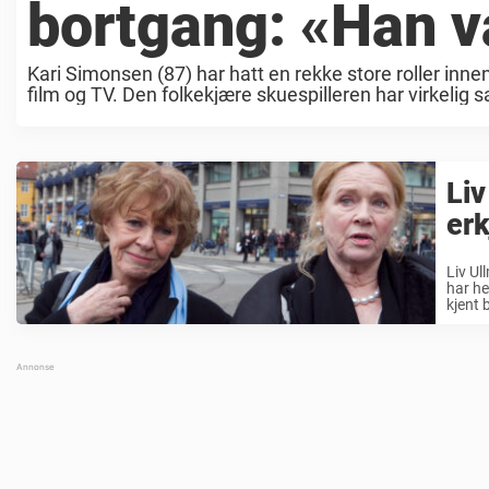
bortgang: «Han v
Kari Simonsen (87) har hatt en rekke store roller innenf
film og TV. Den folkekjære skuespilleren har virkelig sat
Liv
erk
Liv Ul
har he
kjent b