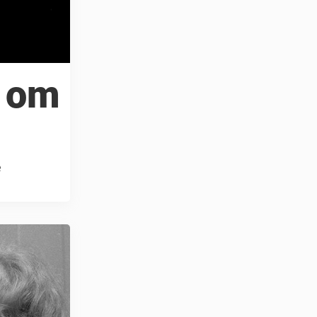
e om
e