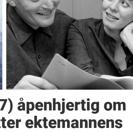
7) åpenhjertig om
tter ektemannens