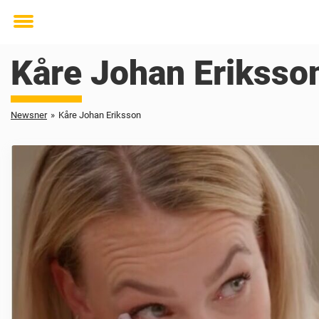
Toggle
menu
Kåre Johan Eriksso
Newsner
»
Kåre Johan Eriksson