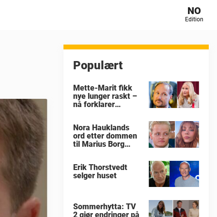
NO
Edition
Populært
Mette-Marit fikk
nye lunger raskt –
nå forklarer
eksperten hvorfor
Nora Hauklands
ord etter dommen
til Marius Borg
Høiby
Erik Thorstvedt
selger huset
Sommerhytta: TV
2 gjør endringer på