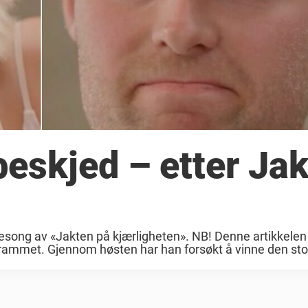
eskjed – etter Ja
 sesong av «Jakten på kjærligheten». NB! Denne artikkelen
rammet. Gjennom høsten har han forsøkt å vinne den stor