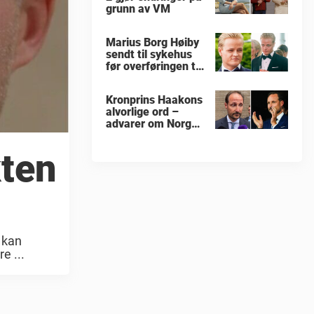
grunn av VM
Marius Borg Høiby
sendt til sykehus
før overføringen til
Ila fengsel
Kronprins Haakons
alvorlige ord –
advarer om Norges
sikkerhet
kten
 kan
e ...