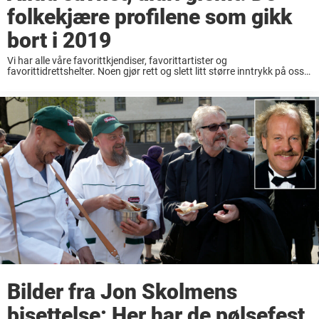
folkekjære profilene som gikk
bort i 2019
Vi har alle våre favorittkjendiser, favorittartister og
favorittidrettshelter. Noen gjør rett og slett litt større inntrykk på oss,
enn andre. Men selv om vi kan være uenige om hvem som synger aller
best, er morsomst ...
Bilder fra Jon Skolmens
bisettelse: Her har de pølsefest