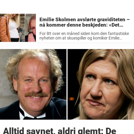
Emilie Skolmen avslørte graviditeten –
nå kommer denne beskjeden: «Det
er…»
For litt over en måned siden kom den fantastiske
nyheten om at skuespiller og komiker Emilie
Skolmen ventet barn med samboeren sin Henrik
Aspeflaten. Emilie er datter av Tine Skolmen og
barnebarn av den ekstremt ...
Alltid savnet, aldri glemt: De