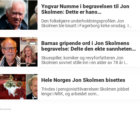
Yngvar Numme i begravelsen til Jon
Skolmen: Dette er hans
hjerteskjærende ord om vennens
Den folkekjære underholdningsprofilen Jon
bortgang
Skolmen ble bisatt i Fagerborg kirke onsdag. I
begravelsen møtte det opp flere kjente ansikter,
som kjente den avdøde komikeren godt. Profiler
som Ingrid Bjørnov, Hege Schøyen, Kari
Barnas gripende ord i Jon Skolmens
Svendsen, Inger Lise ...
begravelse: Delte den ekte sannheten
om faren og oppveksten
Skuespiller, komiker og revyforfatteren Jon
Skolmen sovnet stille inn i en alder av 78 år i
2019. Med familien rundt seg og jazz på radioen,
tok han sine siste åndedrag og et farvel til det
som har vært ...
Hele Norges Jon Skolmen bisettes
Trivdes i pensjonisttilværelsen Skolmen jobbet
lenge i NRK, og arbeidet som
både underholdningsartist, skuespiller og
programleder. Mange husker han nok fra
barneprogrammet «Jon og skrivemaskinen». I
tillegg var han også et kjent ansikt fra Jul i ...