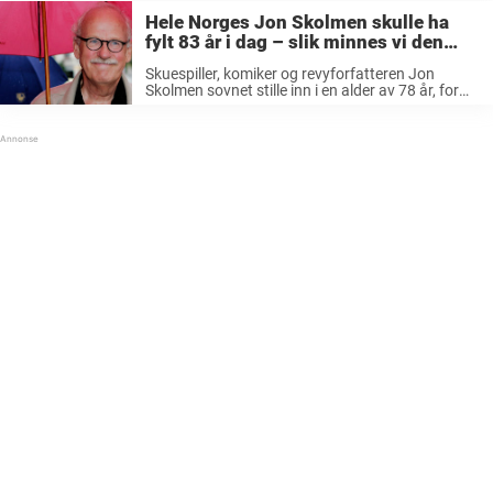
Hele Norges Jon Skolmen skulle ha
fylt 83 år i dag – slik minnes vi den
folkekjære skuespilleren
Skuespiller, komiker og revyforfatteren Jon
Skolmen sovnet stille inn i en alder av 78 år, for
fire år siden. Med familien rundt seg og jazz på
radioen, tok han sine siste åndedrag og et farvel
...