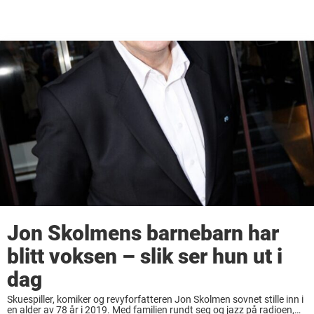
Jon Skolmens barnebarn har
blitt voksen – slik ser hun ut i
dag
Skuespiller, komiker og revyforfatteren Jon Skolmen sovnet stille inn i
en alder av 78 år i 2019. Med familien rundt seg og jazz på radioen,