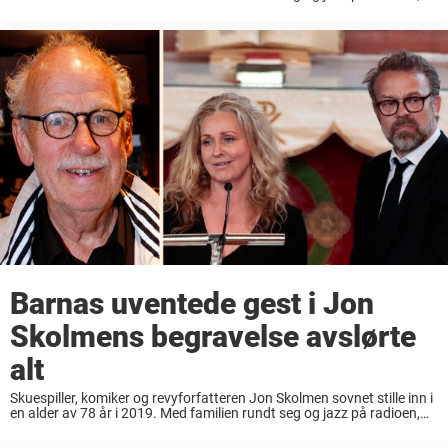
tok han sine siste åndedrag og et farvel til det som har vært ...
Barnas uventede gest i Jon
Skolmens begravelse avslørte
alt
Skuespiller, komiker og revyforfatteren Jon Skolmen sovnet stille inn i
en alder av 78 år i 2019. Med familien rundt seg og jazz på radioen,
tok han sine siste åndedrag og et farvel til det som har ...