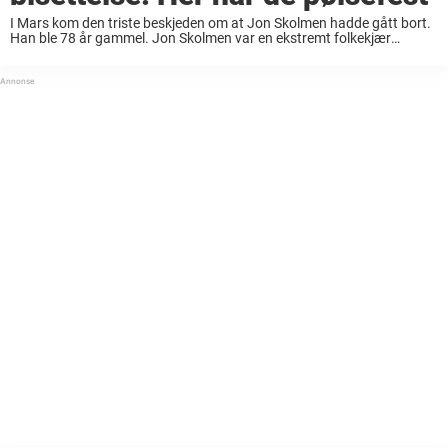
I Mars kom den triste beskjeden om at Jon Skolmen hadde gått bort.
Han ble 78 år gammel. Jon Skolmen var en ekstremt folkekjær
skuespiller og komiker, og er blant annet kjent for «Jon med ...