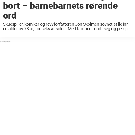
bort – barnebarnets rørende
ord
Skuespiller, komiker og revyforfatteren Jon Skolmen sovnet stille inn i
en alder av 78 år, for seks år siden. Med familien rundt seg og jazz på
radioen, tok han sine siste åndedrag og et farvel til det som ...